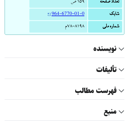
تعداد صفحه
۱۵۹ ص
شابک
964-6770-01-0
شماره ملی
‭م‌۷۸-۸۱۹۸
نویسنده
تألیفات
فهرست مطالب
منبع