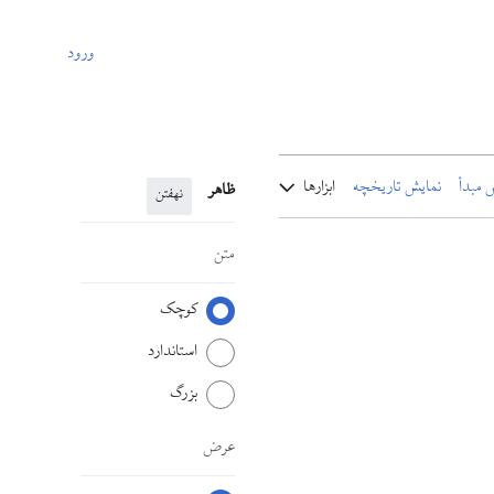
ورود
 مبدأ
نمایش تاریخچه
ابزارها
ظاهر
نهفتن
متن
کوچک
استاندارد
بزرگ
عرض