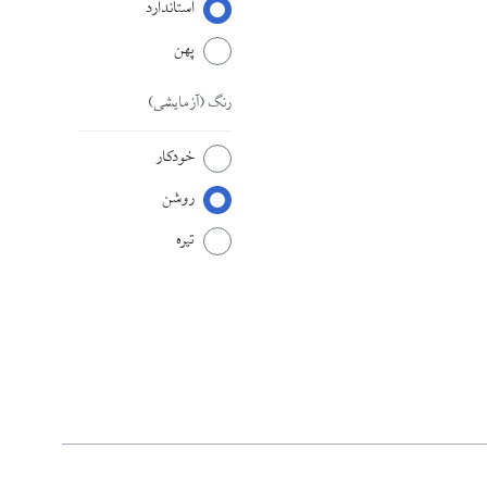
استاندارد
پهن
رنگ
(آزمایشی)
خودکار
روشن
تیره