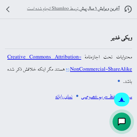
آخرین ویرایش ۱ سال پیش
توسط
Shamloo
انجام شده است
ویکی غدیر
محتوایات تحت اجازه‌نامهٔ
Creative Commons Attribution-
NonCommercial-ShareAlike
هستند مگر اینکه خلافش ذکر شده
باشد.
سیاست حفظ حریم خصوصی
نمای رایانه
▲