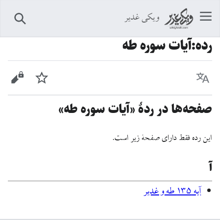
ویکی غدیر
جستجو
رده
:
آیات سوره طه
زبان
پیگیری
نمایش 
صفحه‌ها در ردهٔ «آیات سوره طه»
این رده فقط دارای صفحهٔ زیر است.
آ
آیه ۱۳۵ طه و غدیر