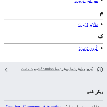
سواحلی (زبان)
م
مالایو (زبان)
ک
کُردی (زبان)
آخرین ویرایش ۱ سال پیش
توسط
Shamloo
انجام شده است
ویکی غدیر