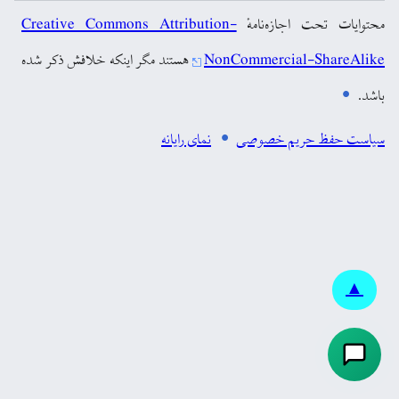
محتوایات تحت اجازه‌نامهٔ
Creative Commons Attribution-
NonCommercial-ShareAlike
هستند مگر اینکه خلافش ذکر شده
باشد.
سیاست حفظ حریم خصوصی
نمای رایانه
▲