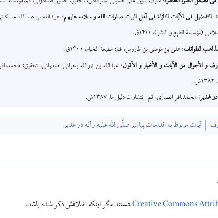
 فی فضائل العترة الطاهرة
؛ شرف‌الدین علی حسینی استرآبادی، تحقیق: حسین استادولی، قم:مؤسسة النشر الإ
عد التفضیل فی الآیات النازلة فی أهل البیت صلوات الله و سلامه علیهم
؛ عبیدالله بن عبدالله حسکان
لامی (مؤسسة الطبع و النشر)، ۱۴۱۱ق.
مذاهب الطوائف
؛ علی بن موسی بن طاووس، قم: مطبعة الخیام، ۱۴۰۰ق.
ارف و الأحوال من الآیات و الأخبار و الأقوال
؛ عبدالله بن نورالله بحرانی اصفهانی‏، تحقیق: محمدباق
ش.
در غدیر
؛ محمدباقر انصاری، قم: انتشارات دلیل ما، ۱۳۸۷ش.
رف
آيات مربوط به اقدامات پيامبر صلَّى اللّٰه عليه و آله در غدير
Creative Commons Attr
هستند مگر اینکه خلافش ذکر شده باشد.