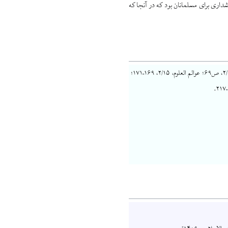
مسلمانان آمده و درباره آن مورد بازخواست قرار خواهند گرفت. آیه ۴۴ زخرف هشداری برای مسلمانان بود که در آنجا که
ص۱۸۳؛ عوالم العلوم، ج۲/۱۵، ص۶۹؛ عوالم العلوم، ۲/۱۵، ۱۶۹–۱۷۱؛