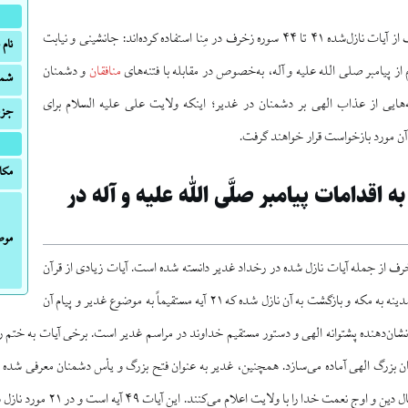
برخی محققان سه هدف از آیات نازل‌شده ۴۱ تا ۴۴ سوره زخرف در مِنا استفاده کرده‌اند: جانشینی و نیابت
نام 
ز پیامبر صلی الله علیه و آله، به‌خصوص در مقابله با فتنه‌های
منافقان
و دشمنان
شمار
ه‌هایی از عذاب الهی بر دشمنان در غدیر؛ اینکه ولایت علی علیه السلام برای
جزء
 آن مورد بازخواست قرار خواهند گرفت.
مکا
ه اقدامات پیامبر صلَّی اللّٰه علیه و آله در
موض
ا ۴۴ سوره زخرف از جمله آیات نازل شده در رخداد غدیر دانسته شده است. آیات زیادی از قرآن
در طول سفر پیامبر از مدینه به مکه و بازگشت به آن نازل شده که ۲۱ آیه مستقیماً به موضوع غدیر و پیام آن
شان‌دهنده پشتوانه الهی و دستور مستقیم خداوند در مراسم غدیر است. برخی آیات به ختم رس
حان بزرگ الهی آماده می‌سازد. همچنین، غدیر به عنوان فتح بزرگ و یأس دشمنان معرفی شده 
ج نعمت خدا را با ولایت اعلام می‌کنند. این آیات ۴۹ آیه است و در ۲۱ مورد نازل شده است.