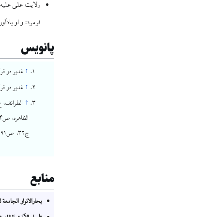
فرمود: و او یادآ
پانویس
↑
غدیر در قرآن، ج
↑
غدیر در قرآن، ج
↑
منابع
بحارالانوار الجامعة ل