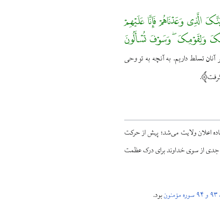
بِکَ فَإِنَّا مِنْهُمْ مُنْتَقِمُونَ ﴿۴۱﴾أَوْ نُرِیَنَّکَ الَّذِی وَعَدْنَاهُمْ فَإِنَّا عَلَیْهِمْ
یَ إِلَیْکَ ۖ إِنَّکَ عَلَیٰ صِرَاطٍ مُسْتَقِیمٍ ﴿۴۳﴾وَإِنَّهُ لَذِکْرٌ لَکَ وَلِقَوْمِکَ ۖ وَسَوْفَ تُسْأَلُونَ
بر آنان تسلط داریم. به آنچه به تو وحی
گرفت
.
آماده اعلان ولایت می‌شد؛ پیش از حرکت
ری جدی از سوی خداوند برای درک عظمت
منون
بود.