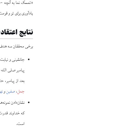
«تمسک نما به آنچه -در
یادآوری برای تو و قوم
نتایج اعتقاد
برخی محققان سه هدف از آیات نازل‌شده ۴۱ تا ۴۴ 
جانشینی و نیابت 
بعد از پیامبر، ح
جمل
،
صفین
و
نه
نشان‌دادن نمونه‌
که خداوند قدرت خود
است.