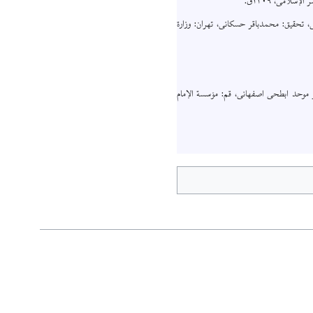
سلامی، ۱۴۰۹ق.
ی، تحقیق: محمدباقر حسکانی، تهران: وزارة
ر موحد ابطحی اصفهانی‏، قم: مؤسسة الإمام