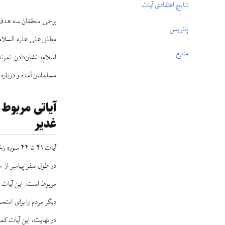
نتایج اعتقادی آیات
پانویس
مطلق علی علیه السلام ا
منابع
اسلام؛ نشان‌دادن نمون
مسلمانان آمده و درباره
آیاتی مربوط ب
غدیر
آیات ۴۱ ت
مربوط است. این آیات ن
دیگر مردم را برای امت
در نهایت، این آیات کمال دین و او