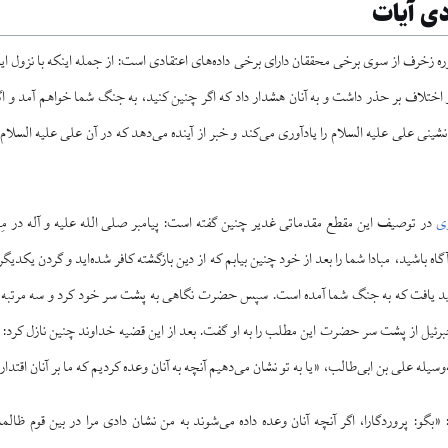
دی آیات
 آیات ۴۱ تا ۴۴ سوره زخرف از سوی برخی محققان دارای برخی داده‌های اعتقادی است: از جمله اینکه با نزول
اختلاف بر حذر داشت و به آنان هشدار داد که اگر چنین کنید، به جنگ شما خواهم آمد و اگر
شینی علی علیه السلام را یادآوری می‌کند و خبر از آینده می‌دهد که در آن علی علیه السلا
ری
در توصیف این مقطع مقدماتی غدیر چنین گفته است: پیامبر صلی الله علیه و آله در مِ
گاه باشید، مبادا شما را بعد از خود چنین بیابم که از دین بازگشته کافر شده‌اید و گردن یکدیگر
ید یافت که به جنگ شما آمده است. سپس حضرت نگاهی به پشت سر خود کرد و سه مرتبه فرمو
رئیل از پشت سر حضرت این مطلب را به او گفت. بعد از این قضیه خداوند چنین نازل کرد: «و اگ
وسیله علی بن ابی‌طالب، «یا به تو نشان می‌دهیم آنچه به آنان وعده کردیم که ما بر آنان اقتدا
«بگو: پروردگارا، اگر آنچه آنان وعده داده می‌شوند به من نشان دادی مرا در بین قوم ظالم