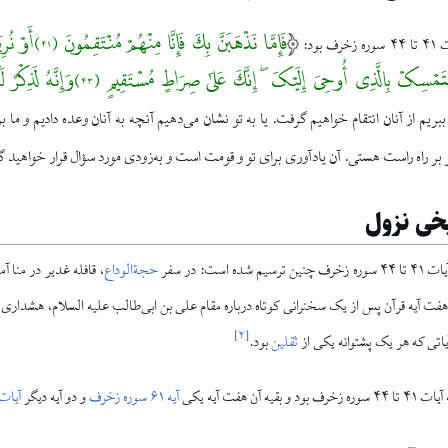
فَإِمَّا نَذْهَبَنَّ 
بود:
مُقْتَدِرُونَ ﴿۴۲﴾فَاسْتَمْسِکْ بِالَّذِی أُوحِ
ا ببریم از آنان انتقام خواهیم گرفت. یا به تو نشان می‌دهیم آنچه به آنان وعده دادیم و ما 
بر راه راست هستی. آن یادآوری برای تو و قومت است و به‌زودی مورد سؤال قرار خواهید 
خی نزول
 است: در سفر
حجةالوداع
، قافله غدیر در منا 
ت آیه قرآن پس از یک سخنرانی کوتاه درباره مقام علی بن ابی‌طالب علیه السلام، هشدا
]
۲
[
یاتی که هر یک پشتوانه یکی از
ثقلین
بود.
 آن هفت آیه یکی
آیه ۶۱ سوره زخرف
و دو آیه دیگر
آیات ۹۳ و ۹۴ سوره مؤ