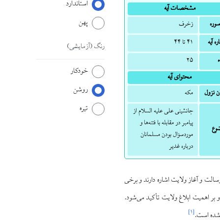
استاندارد
مشخصات آیه
پهن
سوره
زخرف
ه آیه
۴۱ تا ۴۴
رنگ
(آزمایشی)
۲۵
خودکار
محتوای آیه
روشن
ن نزول
مکه
تیره
جانشینی علی علیه السلام از
پیامبر در مقابله با فتنه‌ها و
وع
موردسؤال بودن مسلمانان
درباره غدیر
الت و آغاز ولایت اشاره دارند و برخی
و بر اهمیت ابلاغ ولایت تأکید می‌شود.
]
۱
[