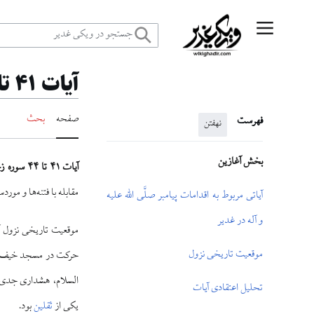
رش
منوی اصلی
ه
آیات ۴۱ تا ۴۴ زخرف و غدیر
حتوا
صفحه
بحث
فهرست
نهفتن
بخش آغازین
آیات ۴۱ تا ۴۴ سوره زخرف
مقابله با فتنه‌ها و مور
آیاتی مربوط به اقدامات پیامبر صلَّی اللّٰه علیه
و آله در غدیر
موقعیت تاریخی نزول آیات ۴۱ تا ۴۴ سوره زخرف چنین ترسیم شد
موقعیت تاریخی نزول
حرکت در مسجد خیف، نز
السلام، هشداری جدی ا
تحلیل اعتقادی آیات
یکی از
ثقلین
بود.