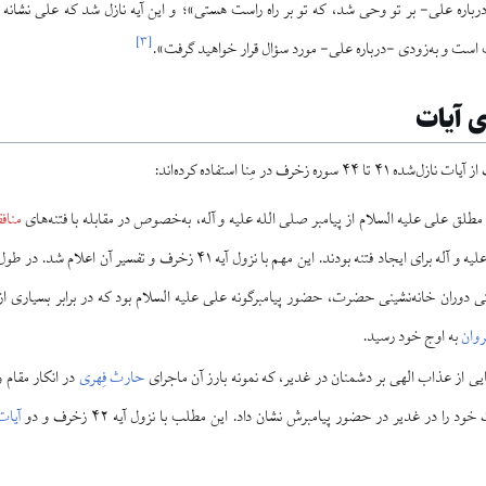
باره علی- بر تو وحی شد، که تو بر راه راست هستی»؛ و این آیه نازل شد که علی نشانه 
]
۳
[
ت است و به‌زودی -درباره علی- مورد سؤال قرار خواهید گرفت».
ی آیات
سوره زخرف در مِنا استفاده کرده‌اند:
مطلق علی علیه السلام از پیامبر صلی الله علیه و آله، به‌خصوص در مقابله با فتنه‌های
مناف
پیامبر صلی الله علیه و آله برای ایجاد فتنه بودند. این مهم با نزول آیه
تی دوران خانه‌نشینی حضرت، حضور پیامبرگونه علی علیه السلام بود که در برابر بسیاری از ف
روان
به اوج خود رسید.
هایی از عذاب الهی بر دشمنان در غدیر، که نمونه بارز آن ماجرای
حارث فِهری
در انکار مقام 
 را در غدیر در حضور پیامبرش نشان داد. این مطلب با نزول آیه ۴۲ زخرف و دو
آیات ۹۳ و ۹۴ سوره