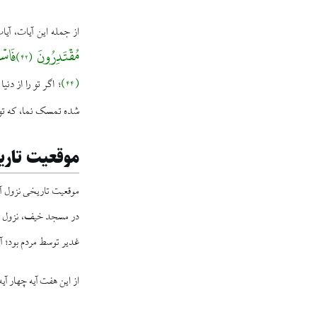
از جمله این آیات، آیات ۴۱ تا ۴۴ سوره زخرف 
﴿۴۴﴾
اگر تو را از دنی
؛
شده تمسک نما، که تو 
موقعیت تاری
موقعیت تاریخی نزول آیات ۴۱ تا ۴۴ سوره زخرف چنین ترسیم شده
در مسجد خیف، نزول هف
غدیر توسط مردم بود؛ آ
از این هفت آیه چهار آیه آیات ۴۱ تا ۴۴ سوره زخرف بود و بقیه