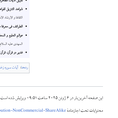
تأویل الآیات الظاهرة
شواهد التنزیل لقوا
الثقافة و الإرشاد الإس
الطرائف فی معرفة 
عوالم العلوم و المع
المهدی علیه السلام، ۱۳۸۲
غدیر در قرآن، قرآن 
رده‌ها
:
آیات سوره زخ
این صفحه آخرین‌بار در ‏۶ ژوئن ۲۰۲۵ ساعت ‏۰۹:۵۱ ویرایش شده است.
محتوایات تحت اجازه‌نامهٔ
ibution-NonCommercial-ShareAlike