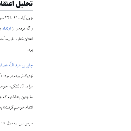
تحلیل اعتقا
نزول
و آله مردم را از
ارتداد
و 
اعلان خطر، تلویحاً جان
بود.
جابر بن عبد اللَّه انصا
نزدیک‌تر بودم فرمود: «آ
مرا در آن لشکری خواه
ما چنین پنداشتیم که جب
انتقام خواهیم گرفت» به‌
سپس این آیه نازل شد: 