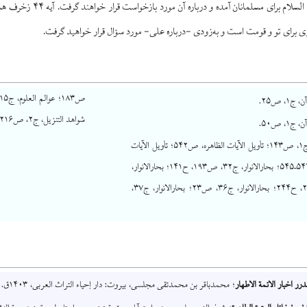
ولایت علی علیه السلام برای 
وری برای تو و قومت است و به‌زودی -درباره علی- مورد سؤال قرار خواهید گرفت.
۱، ص۲۵.
شواهد التنزیل، ج۲، ص۲۱۶–۲۱۷.
۱، ص۵۰.
الطرائف، ج۱، ص۱۴۳؛ تأویل الآیات الظاهره، ص۵۴۲؛ تأویل الآیات
الظاهره، ص۵۴۴–۵۴۵؛ بحارالانوار، ج۳۲، ص۱۹۳، ح۱۴۱؛ بحارالانوار،
ج۳۲، ص۲۹۱، ح۲۴۴؛ بحارالانوار، ج۳۶، ص۲۳؛ بحارالانوار، ج۳۷،
درر اخبار الائمة الاطهار
؛ محمدباقر بن محمدتقی مجلسی، بیروت: دار إحیاء التراث العربی، ۱۴۰۳ق.