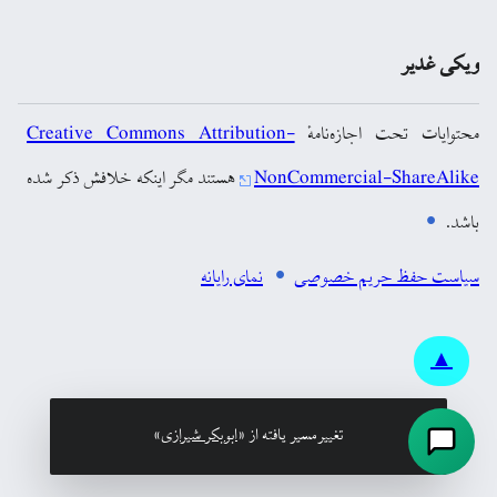
ویکی غدیر
محتوایات تحت اجازه‌نامهٔ
Creative Commons Attribution-
NonCommercial-ShareAlike
هستند مگر اینکه خلافش ذکر شده
باشد.
سیاست حفظ حریم خصوصی
نمای رایانه
▲
تغییرمسیر یافته از «
ابوبكر شيرازى
»