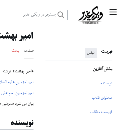
رش
منوی اصلی
ه
امیر بهشت
حتوا
صفحه
بحث
فهرست
نهفتن
بخش آغازین
«امیر بهشت»
نوشته م
امیرالمؤمنین علیه السلا
نویسنده
امیرالمؤمنین امام علی 
محتوای کتاب
بیان می شود همچنین در
فهرست مطالب
نویسنده