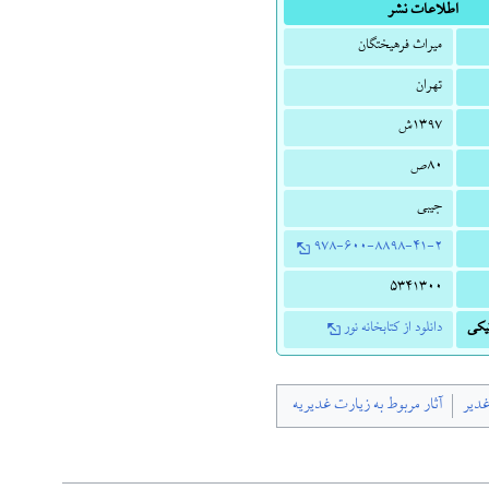
اطلاعات نشر
میراث فرهیختگان
تهران
‫۱۳۹۷ش
۸۰ص
جیبی
۹۷۸-۶۰۰-۸۸۹۸-۴۱-۲
۵۳۴۱۳۰۰
یکی
دانلود از کتابخانه نور
غدیر
آثار مربوط به زیارت غدیریه