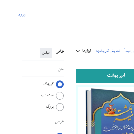
ورود
 مبدأ
نمایش تاریخچه
ابزارها
ظاهر
نهفتن
متن
امیر بهشت
کوچک
استاندارد
بزرگ
عرض