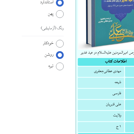
استاندارد
پهن
رنگ
(آزمایشی)
خودکار
امیرالمومنین علیه‌السلام در عید غدیر
روشن
اطلاعات کتاب
تیره
مهدی عطائی‌جعفری
شیعه
فارسی
علی قنبریان
ولایت
۱ ج