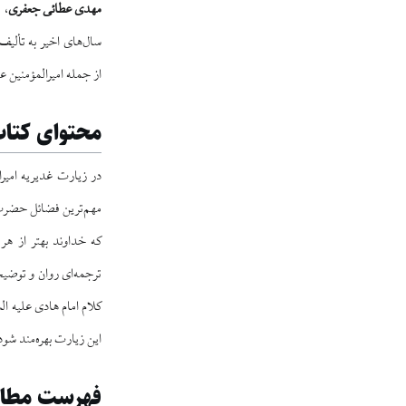
مهدی عطائی جعفری
، 
سال‌های اخیر به تألیف
از جمله امیرالمؤمنین ع
محتوای کتا
در زیارت غدیریه امیر
مهم‌ترین فضائل حضرت عل
که خداوند بهتر از هر
ترجمه‌ای روان و توضیح
کلام امام هادی علیه ا
این زیارت بهره‌مند شود
فهرست مطا