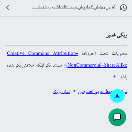
آخرین ویرایش ۳ ماه پیش
توسط
Modir
انجام شده است
ویکی غدیر
محتوایات تحت اجازه‌نامهٔ
Creative Commons Attribution-
NonCommercial-ShareAlike
هستند مگر اینکه خلافش ذکر شده
باشد.
سیاست حفظ حریم خصوصی
نمای رایانه
▲