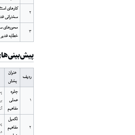
کارهای استثن
۲
سخنرانی غد
محورهای س
۳
خطابه غدیر
پیش‌بینی‌های
عنوان
ردیف
بخش
جلوه
پس
۱
عملی
بر
مفاهیم
آن
تکمیل
پی
۲
مفاهیم
در