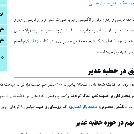
جمه خطبه غدیر به زبان فارسی"
راو
مه فارسی و اردو و ترکی و انگلیسی و نیز به صورت شعر عربی و فارسی و اردو و
منا
دانده شده و بسیاری از آنها به چاپ رسیده است. ترجمهٔ خطبه غدیر به زبان فارسی
منا
م هجری توسط عالم بزرگ شیخ محمد بن حسین رازی در کتاب
نزهة الکرام
انجام
مزبور به چاپ رسیده است.
تک‌
ق در خطبه غدیر
 ویژه‌ای در
اندیشه شیعه
دارد و سخنان پیامبر در روز غدیر خم اهمیت فراوانی در مباحث کلا
ان
به‌طور کلی بر حدیث غدیر تمرکز کرده‌اند
و کمتر پژوهشی اختصاصی بر خطبه غدیر انجام
مانند
تقدّمی معصومی،
محمد باقر انصاری
، اکبر روستایی و حبیب عباسی
تلاش‌هایی برای ج
م در حوزه خطبه غدیر