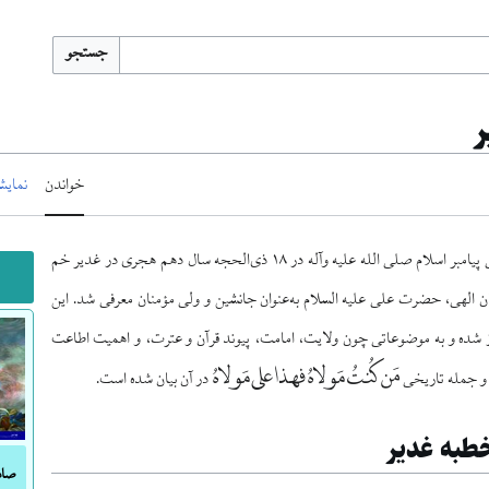
جستجو
خواندن
نمایش
سخنرانی پیامبر اسلام صلی الله علیه وآله در ۱۸ ذی‌الحجه سال دهم هجری در غدیر خم
ن الهی، حضرت علی علیه السلام به‌عنوان جانشین و ولی مؤمنان معرفی شد. این
ز شده و به موضوعاتی چون ولایت، امامت، پیوند قرآن و عترت، و اهمیت اطاعت
مَن کُنتُ مَولاهُ فهذا علی مَولاهُ
 و جمله تاریخی
در آن بیان شده است.
طبه غدیر
صاد