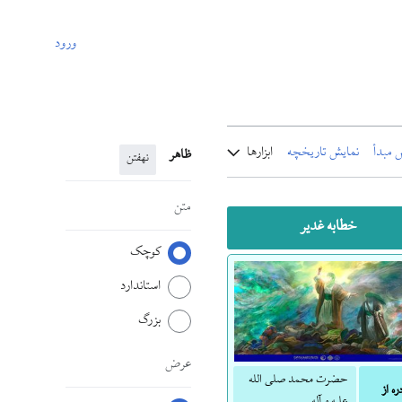
ورود
 مبدأ
نمایش تاریخچه
ابزارها
ظاهر
نهفتن
متن
خطابه غدیر
کوچک
استاندارد
بزرگ
عرض
حضرت محمد صلی الله
ره از