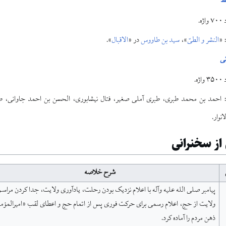
ط
ژه.
 «
النشر و الطیّ
»،
سید بن طاووس
در «
الاقبال
».
نی
ژه.
: احمد بن محمد طبری، طبری آملی صغیر، فتال نیشابوری، الحسن بن احمد جاوانی، 
انوار.
از سخنرانی
شرح خلاصه
پیامبر صلی الله علیه وآله با اعلام نزدیک بودن رحلت، یادآوری ولایت، جدا کردن مراسم
ولایت از حج، اعلام رسمی برای حرکت فوری پس از اتمام حج و اعطای لقب «امیرالمؤم
ذهن مردم را آماده کرد.