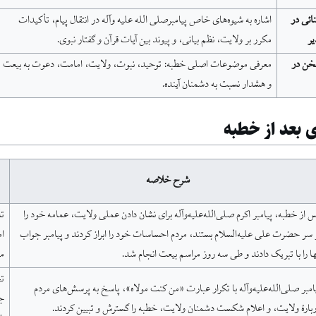
ائی در
اشاره به شیوه‌های خاص پیامبرصلی الله علیه وآله در انتقال پیام، تأکیدات
یر
مکرر بر ولایت، نظم بیانی، و پیوند بین آیات قرآن و گفتار نبوی.
خن در
معرفی موضوعات اصلی خطبه: توحید، نبوت، ولایت، امامت، دعوت به بیعت
و هشدار نسبت به دشمنان آینده.
 بعد از خطبه
شرح خلاصه
 از خطبه، پیامبر اکرم صلی‌الله‌علیه‌وآله برای نشان دادن عملی ولایت، عمامه خود را
تأ
 سر حضرت علی علیه‌السلام بستند، مردم احساسات خود را ابراز کردند و پیامبر جواب
ام
ها را با تبریک دادند و طی سه روز مراسم بیعت انجام شد.
مف
تح
امبر صلی‌الله‌علیه‌وآله با تکرار عبارت «من کنت مولاه»، پاسخ به پرسش‌های مردم
ج
بارهٔ ولایت، و اعلام شکست دشمنان ولایت، خطبه را گسترش و تبیین کردند.