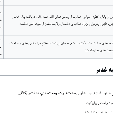
خ
تب
 از پایان خطبه، سپاس خداوند از پیامبر صلی الله علیه وآله، دریافت پیام خاص
غد
هی، ظهور جبرئیل و نزول عذاب بر دشمنان ولایت نشان از تأیید الهی داشت.
م
حف
قعه غدیر با ثبت سند مکتوب، شعر حسان بن ثابت، اعلام عید دائمی غدیر و ساخت
تا
جد غدیر جاودانه شد.
نس
 غدیر
داوند آغاز فرمود: یادآوری
صفات قدرت، رحمت، علم، عدالت و یگانگی
.
 و امت را بیان کرد.
لبی
خداوند متذکر شد.