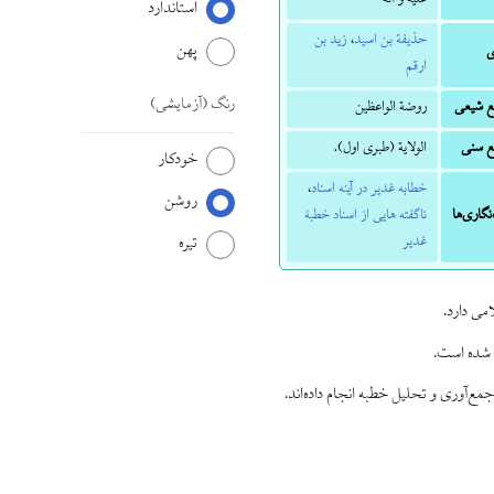
علیه و آله
استاندارد
حذیفة بن اسید
،
زید بن
پهن
ی
ارقم
رنگ
(آزمایشی)
بع شیعی
روضة الواعظین
بع سنی
الولایة (طبری اول).
خودکار
خطابه غدیر در آینه اسناد
،
روشن
نگاری‌ها
ناگفته هایی از اسناد خطبۀ
غدیر
تیره
می دارد.
 شده است.
مع‌آوری و تحلیل خطبه انجام داده‌اند.