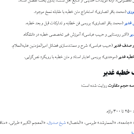
 معصومی): ارائه مؤیدات حدیثی از منابع اهل سنت، بدون بحث مفصل اسناد.
فوری
(محمد باقر انصاری): استخراج متن خطبه با مقابله نسخ موجود.
 غدیر
(محمد باقر انصاری): بررسی فن خطابه و تدارکات قبل و بعد خطبه.
یر
(اکبر روستایی و حبیب عباسی): آموزش غیر تخصصی خطبه در دانشگاه.
در صدف غدیر
(حبیب عباسی): شرح و مستندسازی فضائل امیرالمؤمنین علیه‌السلام.
 خطبه غدیر
(موحدی): بررسی اعتبار اسناد و متن خطبه با رویکرد نص‌گرایی.
ک خطبه غدیر
سه حجم متفاوت
روایت شده است:
اژه.
: «جامعه»، «المسترشد» طبرسی، «الخصال»
شیخ صدوق
، «المعجم الکبیر» طبرانی، «من