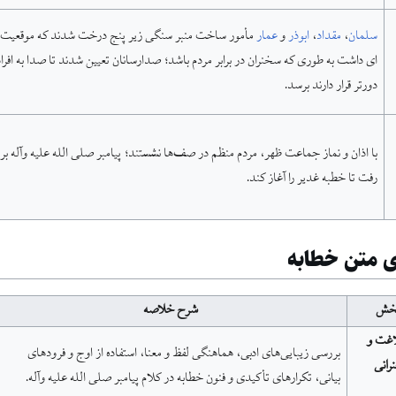
سلمان
،
مقداد
،
ابوذر
و
عمار
مأمور ساخت منبر سنگی زیر پنج درخت شدند که موقعیت و
ای داشت به طوری که سخنران در برابر مردم باشد؛ صدارسانان تعیین شدند تا صدا به افرا
دورتر قرار دارند برسد.
با اذان و نماز جماعت ظهر، مردم منظم در صف‌ها نشستند؛ پیامبر صلی الله علیه وآله بر 
رفت تا خطبه غدیر را آغاز کند.
ی متن خطابه
بخش
شرح خلاصه
اغت و
بررسی زیبایی‌های ادبی، هماهنگی لفظ و معنا، استفاده از اوج و فرودهای
رانی
بیانی، تکرارهای تأکیدی و فنون خطابه در کلام پیامبر صلی الله علیه وآله.