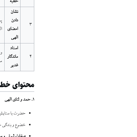
خطبه
نشان
دادن
پس
۳
امضای
ال
الهی
اسناد
وا
۴
ماندگار
مس
غدیر
محتوای خطبه
۱. حمد و ثنای الهی
حضرت با ستایش خ
خضوع و بندگی خود
صفات ثبوتی و س