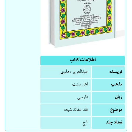
اطلاعات کتاب
نویسنده
عبدالعزیز دهلوی
مذهب
اهل سنت
زبان
فارسی
موضوع
نقد عقائد شیعه
تعداد جلد
۱ج