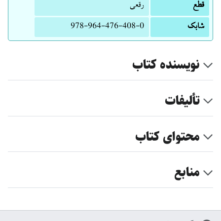
قطع
رقعی
شابک
978-964-476-408-0
نویسنده کتاب
تألیفات
محتوای کتاب
منابع