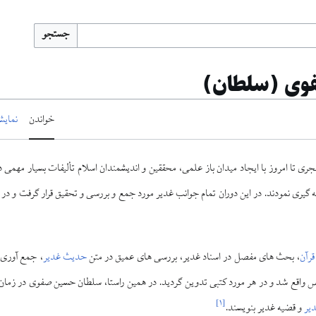
جستجو
وى (سلطان)
خواندن
نمایش
جرى تا امروز با ايجاد ميدان باز علمى، محققين و انديشمندان اسلام تأليفات بسيار مهمى د
‏گيرى نمودند. در اين دوران تمام جوانب غدير مورد جمع و بررسى و تحقيق قرار گرفت و در هر
قرآن
، بحث ‏هاى مفصل در اسناد غدير، بررسی هاى عميق در متن
حدیث غدیر
، جمع ‏آورى 
 واقع شد و در هر مورد كتبى تدوين گرديد. در همين راستا، سلطان حسين صفوى در زمان ح
]
۱
[
یر
و قضيه غدير بنويسند.