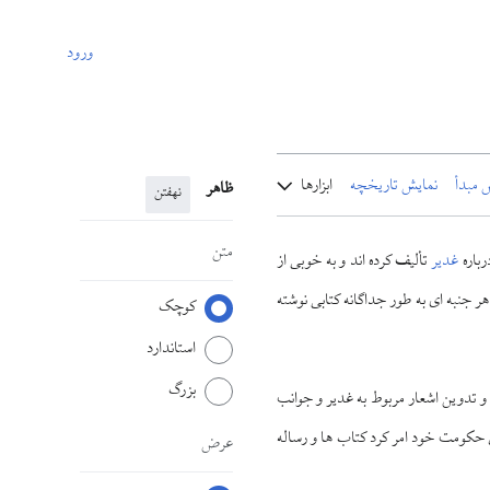
ورود
 مبدأ
نمایش تاریخچه
ابزارها
ظاهر
نهفتن
متن
رباره
غدیر
تأليف كرده ‏اند و به خوبى از
 جنبه‏ اى به طور جداگانه كتابى نوشته
کوچک
استاندارد
بزرگ
و تدوين اشعار مربوط به غدير و جوانب
كومت خود امر كرد كتاب‏ ها و رساله‏
عرض