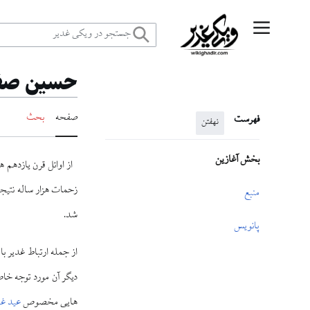
رش
منوی اصلی
ه
حسين صف
حتوا
صفحه
بحث
فهرست
نهفتن
بخش آغازین
از اوائل قرن يازدهم ه
زحمات هزار ساله نتيجه 
منبع
شد.
پانویس
از جمله ارتباط غدير با
ديگر آن مورد توجه خاص
هايى مخصوص
عید غد