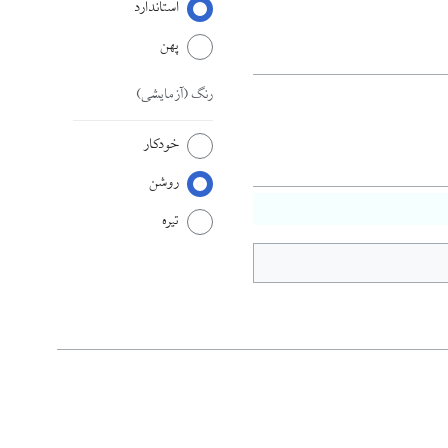
استاندارد
پهن
رنگ
(آزمایشی)
خودکار
روشن
تیره