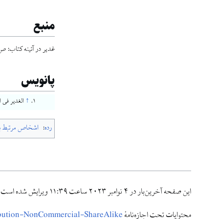
منبع
غدير در آئينه كتاب: ص۱۵ ،۱۶
پانویس
↑
الغدير فى ال
رده
:
اشخاص مرتبط با
این صفحه آخرین‌بار در ‏۴ نوامبر ۲۰۲۳ ساعت ‏۱۱:۳۹ ویرایش شده است.
محتوایات تحت اجازه‌نامهٔ
ibution-NonCommercial-ShareAlike