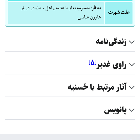
مناظره منسوب به او با عالمان اهل سنت در دربار
علت شهرت
هارون عباسی
زندگی‌نامه
]
۸
[
راوی غدیر
آثار مرتبط با حُسنیه
پانویس