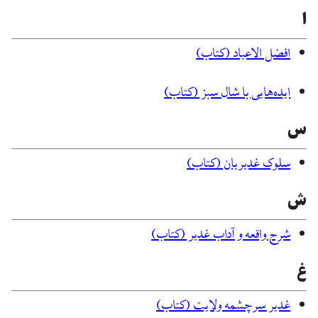
ا
افضل الاعیاد (کتاب)
ایده‌هایی با شال سبز (کتاب)
س
سلوک غدیریان (کتاب)
ش
شرح واقعه و آداب غدیر (کتاب)
غ
غدیر سرچشمه ولایت (کتاب)