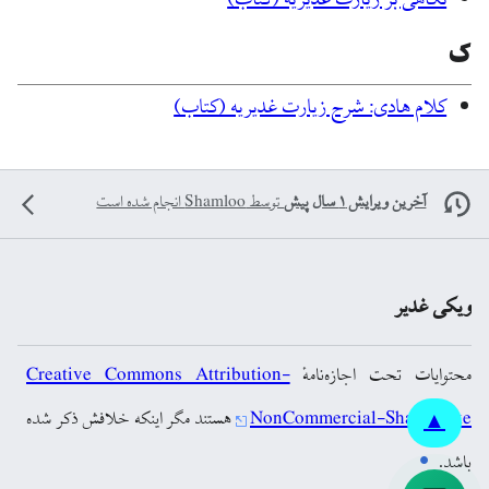
نگاهی بر زیارت غدیریه (کتاب)
ک
کلام هادی: شرح زیارت غدیریه (کتاب)
آخرین ویرایش ۱ سال پیش
توسط
Shamloo
انجام شده است
ویکی غدیر
محتوایات تحت اجازه‌نامهٔ
Creative Commons Attribution-
NonCommercial-ShareAlike
هستند مگر اینکه خلافش ذکر شده
▲
باشد.