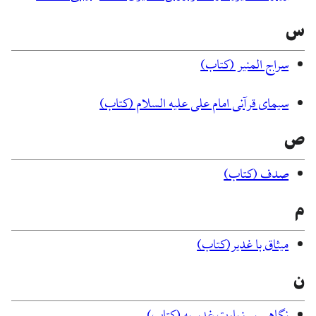
س
سراج المنیر (کتاب)
سیمای قرآنی امام علی علیه السلام (کتاب)
ص
صدف (کتاب)
م
میثاق با غدیر(کتاب)
ن