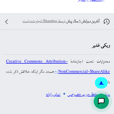
آخرین ویرایش ۱ سال پیش
توسط
Shamloo
انجام شده است
ویکی غدیر
محتوایات تحت اجازه‌نامهٔ
Creative Commons Attribution-
NonCommercial-ShareAlike
هستند مگر اینکه خلافش ذکر شده
باشد.
▲
سیاست حفظ حریم خصوصی
نمای رایانه