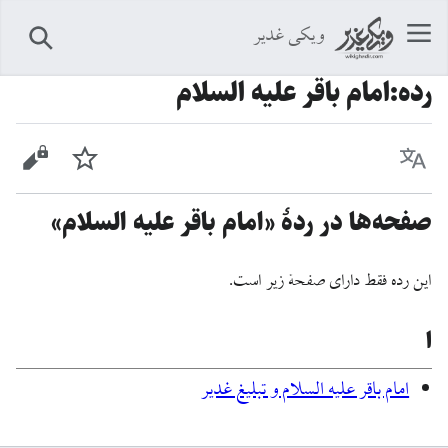
ویکی غدیر
جستجو
رده
:
امام باقر عليه السلام
زبان
پیگیری
نمایش 
صفحه‌ها در ردهٔ «امام باقر عليه السلام»
این رده فقط دارای صفحهٔ زیر است.
ا
امام باقر علیه السلام و تبلیغ غدیر