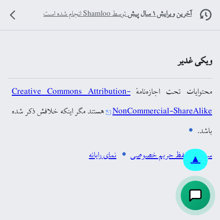
آخرین ویرایش ۱ سال پیش
توسط
Shamloo
انجام شده است
ویکی غدیر
محتوایات تحت اجازه‌نامهٔ
Creative Commons Attribution-
NonCommercial-ShareAlike
هستند مگر اینکه خلافش ذکر شده
باشد.
سیاست حفظ حریم خصوصی
نمای رایانه
▲