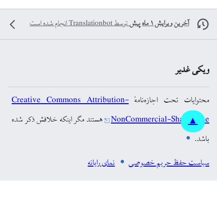
آخرین ویرایش ۱ ماه پیش
توسط
Translationbot
انجام شده است
ویکی غدیر
محتوایات تحت اجازه‌نامهٔ
Creative Commons Attribution-
NonCommercial-ShareAlike
هستند مگر اینکه خلافش ذکر شده
▲
باشد.
سیاست حفظ حریم خصوصی
نمای رایانه
چت‌بات ویکی