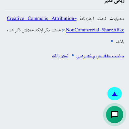
ویکی غدیر
محتوایات تحت اجازه‌نامهٔ
Creative Commons Attribution-
NonCommercial-ShareAlike
هستند مگر اینکه خلافش ذکر شده
باشد.
سیاست حفظ حریم خصوصی
نمای رایانه
▲