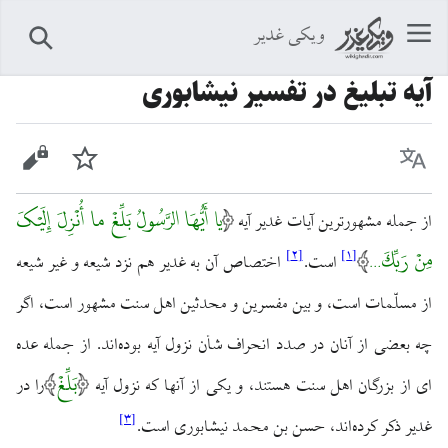
ویکی غدیر
جستجو
آیه تبلیغ در تفسیر نیشابوری
زبان
پیگیری
نمایش 
یا أَیُّهَا الرَّسُولُ بَلِّغْ ما أُنْزِلَ إِلَیْکَ
از جمله مشهورترین آیات غدیر آیه
مِنْ رَبِّکَ…
]
۲
[
]
۱
[
است.
اختصاص آن به غدیر هم نزد شیعه و غیر شیعه
از مسلّمات است، و بین مفسرین و محدثین اهل سنت مشهور است، اگر
چه بعضی از آنان در صدد انحراف شأن نزول آیه بوده‌اند. از جمله عده
بَلِّغْ
ای از بزرگان اهل سنت هستند، و یکی از آنها که نزول آیه
را در
]
۳
[
غدیر ذکر کرده‌اند، حسن بن محمد نیشابوری است.