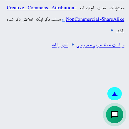
محتوایات تحت اجازه‌نامهٔ
Creative Commons Attribution-
NonCommercial-ShareAlike
هستند مگر اینکه خلافش ذکر شده
باشد.
سیاست حفظ حریم خصوصی
نمای رایانه
▲