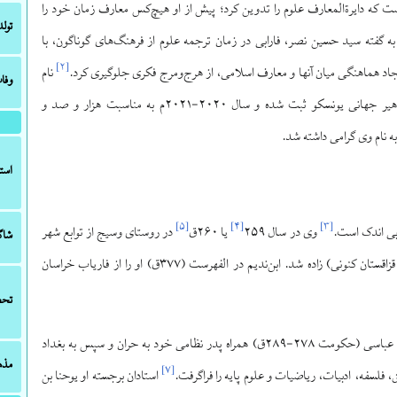
 که دایرة‌المعارف علوم را تدوین کرد؛ پیش از او هیچ‌کس معارف زمان خود را
تولد
ه گفته سید حسین نصر، فارابی در زمان ترجمه علوم از فرهنگ‌های گوناگون، با
]
۲
[
جاد هماهنگی میان آنها و معارف اسلامی، از هرج‌ومرج فکری جلوگیری کرد.
نام
وفا
فارابی در فهرست مشاهیر جهانی یونسکو ثبت شده و سال ۲۰۲۰-۲۰۲۱م به مناسبت هزار و صد و
ه نام وی گرامی داشته شد.
استا
]
۵
[
]
۴
[
]
۳
[
ابی اندک است.
وی در سال ۲۵۹
یا ۲۶۰ق
در روستای وسیج از توابع شهر
شاگ
فاراب (در ایران قدیم، قزاقستان کنونی) زاده شد. ابن‌ندیم در الفهرست (۳۷۷ق) او را از فاریاب خراسان
تحص
فارابی در زمان معتضد عباسی (حکومت ۲۷۸-۲۸۹ق) همراه پدر نظامی خود به حران و سپس به بغداد
مذ
]
۷
[
، فلسفه، ادبیات، ریاضیات و علوم پایه را فراگرفت.
استادان برجسته او یوحنا بن