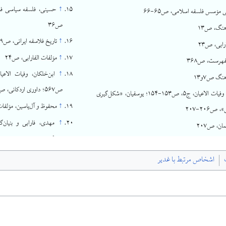
↑
بی مؤسس فلسفه اسلامی، ص۶۵-۶۶
ص۳۶
نگ، ص۱۳
↑
تاریخ فلاسفه ایرانی، ص۹۹.
رابی، ص۲۳
↑
مؤلفات الفارابی، ص۲۴
لفهرست، ص۳۶۸
↑
نگ ص۷و۱۳
ص۵۶۷؛ داوری اردکانی، ص۶۷
ابن‌خلکان، وفیات الاعیان، ج۵، ص۱۵۳-۱۵۴؛ یوسفیان، «شکل‌گیری
↑
محفوظ و آل‌یاسین، مؤلفات 
ص۲۰۶-۲۰۷
↑
ان، ص۲۰۷
ص۱۰۶
ات الاعیان، ج۵، ص۱۵۵
↑
اسرار غدير: ص ۱۱۳. چهارده قرن با غدير: ص ۱۲۱.
 ج۵، ص۱۵۳و۱۵۵
اشخاص مرتبط با غدیر
↑
عوالم العلوم: ج ۳/۱۵ ص ۵۹.
شکل‌گیری فلسفه اسلامی»، ص۲۰۴