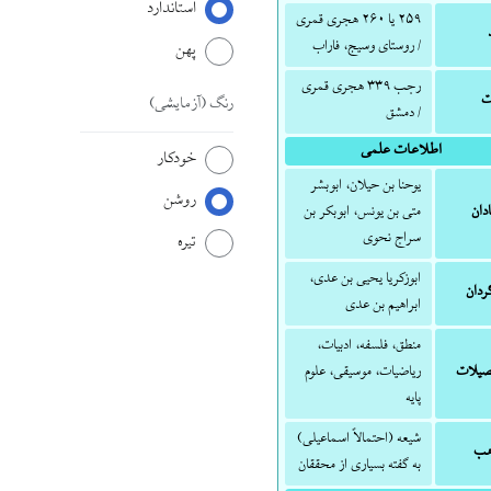
استاندارد
۲۵۹ یا ۲۶۰ هجری قمری
/ روستای وسیج، فاراب
پهن
رجب ۳۳۹ هجری قمری
ت
رنگ
(آزمایشی)
/ دمشق
اطلاعات علمی
خودکار
یوحنا بن حیلان، ابوبشر
روشن
دان
متی بن یونس، ابوبکر بن
سراج نحوی
تیره
ابوزکریا یحیی بن عدی،
ردان
ابراهیم بن عدی
منطق، فلسفه، ادبیات،
یلات
ریاضیات، موسیقی، علوم
پایه
شیعه (احتمالاً اسماعیلی)
هب
به گفته بسیاری از محققان