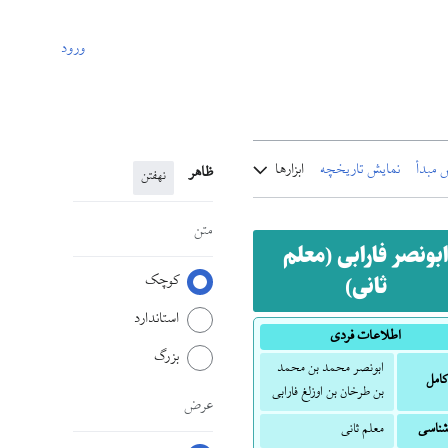
ورود
 مبدأ
نمایش تاریخچه
ابزارها
ظاهر
نهفتن
متن
بونصر فارابی (معلم
کوچک
ثانی)
استاندارد
اطلاعات فردی
بزرگ
ابونصر محمد بن محمد
کامل
بن طرخان بن اوزلغ فارابی
عرض
ناسی
معلم ثانی