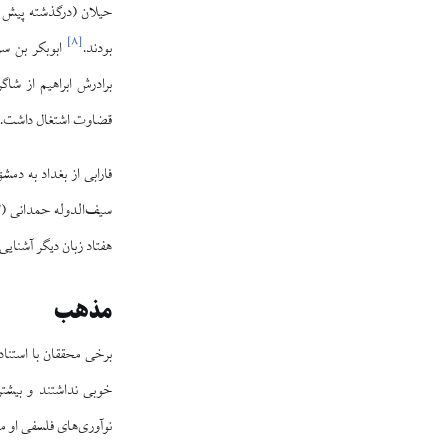
]
۸
[
بودند.
ابوبکر بن سر
برادرش ابراهیم از شاگ
قضاوت اشتغال داشت.
فارابی از بغداد به د
سیف‌الدوله حمدانی (۳۳۳-۳۵۶ق) در آنجا ماندگار شد.
هفتاد زبان دیگر آشنای
مذهب
برخی محققان با استناد 
خوبی نداشتند و بیشتر 
نوآوری‌های فلسفی او م