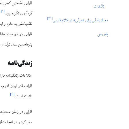
فارابی نخستین کسی است
تألیفات
]
۱
[
گردآوری نکرده بود.
ب
]
۲۱
[
معناى اولى براى «مولى» در كلام فارابى
نظم‌بخشی به علوم و ای
پانویس
پنجاهمین سال تولد او ب
زندگی‌نامه
اطلاعات زندگینامه فار
]
۶
[
دانسته است.
سفر کرد و در آنجا منطق