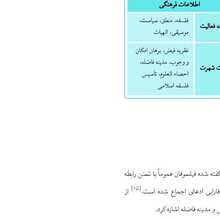
اطلاعات فرهنگی
فلسفه، منطق، سیاست،
ه فعالیت
موسیقی، الهیات
نظریه فیض، برهان امکان
و وجوب، مدینه فاضله،
 شهرت
احصاء العلوم، تأسیس
فلسفه اسلامی
ته شده فیلسوفان عموماً با تسنن رابطه
]
۱۵
[
ارابی ادعای اجماع شده است.
از
و مدینه فاضله اشاره کرد.