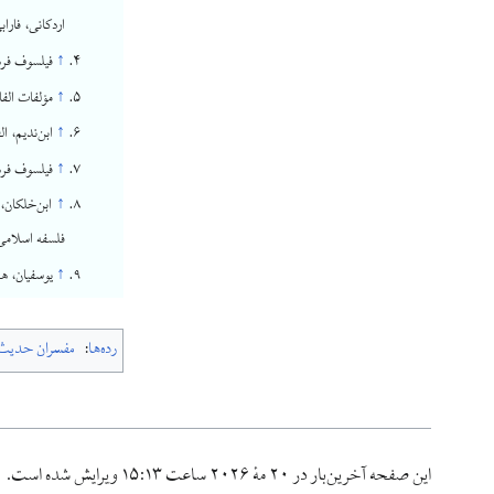
اردکانی، فارا
↑
فیلسوف فره
↑
مؤلفات الفا
↑
ابن‌ندیم، ا
↑
فیلسوف فره
↑
فلسفه اسلامی»، 
↑
یوسفیان، هم
↑
ابن‌خلکان، وفی
↑
ابن‌خلکان، همان،
رده‌ها
:
مفسران حدیث
↑
یوسفیان، «
این صفحه آخرین‌بار در ‏۲۰ مهٔ ۲۰۲۶ ساعت ‏۱۵:۱۳ ویرایش شده است.