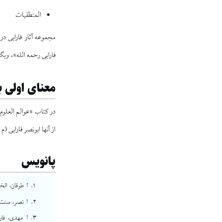
المنطقیات
مجموعه آثار فارابی د
فارابی رحمه الله»، وبگا
معناى اولى ب
در كتاب «عوالم العلوم
از آنها ابونصر فارابى (م ۳۹۳ ق) است.
پانویس
↑
طوقان، الخ
↑
نصر، سنت عق
↑