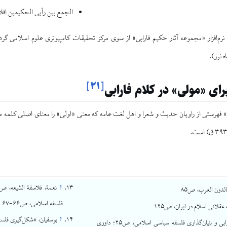
الجمع بین رأیی الحکیمین افل
ر نرم‌افزار «مجموعه آثار حکیم فارابی» از سوی مرکز تحقیقات کامپیوترى علوم اسلامى 
ه نور).
]
۲۱
[
راى «مولى» در كلام فارابى
» فهرستى از راويان حدیث و شعرا و اهل لغت عامه كه معنى «اولى» را معناى اصلى كلمه مول
↑
الدون العرب، ص۸۵
فلسفه اسلامی، ص۶۶-۶۷
لانی اسلام در ایران، ص۱۲۵
↑
یوسفیان، «شکل‌گیری فلسفه
مهدی، فارابی و بنیان‌گذاری فلسفه سیاسی اسلامی، ص۲۵؛ داوری