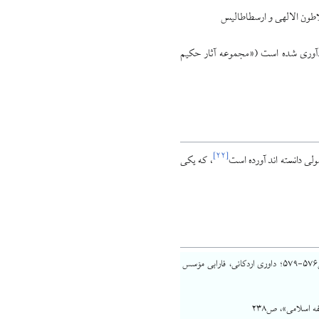
اطون الالهی و ارسطاطالیس
گردآوری شده است («مجموعه آثار حکیم
]
۲۲
[
ى دانسته‏ اند آورده است
، كه يكى
نعمة، فلاسفة الشیعه، ص۵۷۶-۵۷۹؛ داوری اردکانی، فارابی مؤسس
 اسلامی»، ص۲۳۸