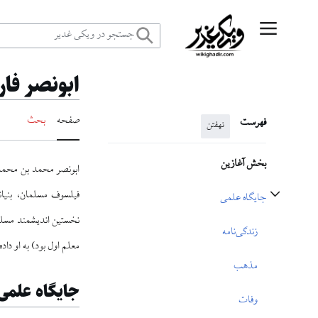
رش
منوی اصلی
ه
ابونصر فار
حتوا
صفحه
بحث
فهرست
نهفتن
بخش آغازین
فیلسوف مسلمان، بنیان
جایگاه علمی
تغییر وضعیت زیربخش‌های جایگاه علمی
نخستین اندیشمند مسلم
زندگی‌نامه
معلم اول بود) به او دا
مذهب
جایگاه علمی
وفات