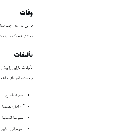
وفات
فارابی در ماه رجب سال ۳۳۹ هجری قم
دمشق به خاک سپرده ش
تألیفات
تألیفات فارابی را بیش 
برجسته، آثار باقی‌ماند
احصاء العلوم
آراء اهل المدینة ا
السیاسة المدنیة
الموسیقی الکبیر