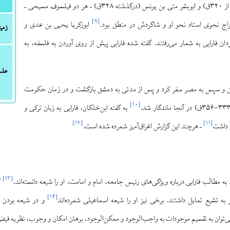
حیلان (درگذشته پیش از ۳۲۰ق) و ابوبشر متی بن یونس (درگذشته ۳۲۸ق) – هر دو فیلسوف مسیحی –
]
۹
[
اج نحوی استاد نحو او و شاگردش در منطق بود.
ابوزکریا یحیی بن عدی و
زمین
ردان فارابی به شمار می‌رفتند. گفته شده فارابی پیش از روی آوردن به فلسفه، به
علت
مشق و سپس به مصر سفر کرد و پس از مدتی به دمشق بازگشت و در زمان حکومت
]
۱۰
[
به گفته ابن‌خلکان، فارابی به زبان ترکی و
]
۱۲
[
]
۱۱
[
ی داشت
– هرچند این گزارش اغراق‌آمیز شمرده شده است.
]
۱۳
[
به مطالب فارابی درباره ویژگی‌های رئیس جامعه، امام و امامت، او را شیعه دانسته‌اند.
گف
]
۱۴
[
به تشیع تمایل داشتند. برخی نیز او را شیعه اسماعیلی شمرده‌اند
و در شیعه بودن ف
ی‌توان به تقسیم موجودات به واجب‌الوجود و ممکن‌الوجود، برهان امکان و وجوب، نظریه فیض 