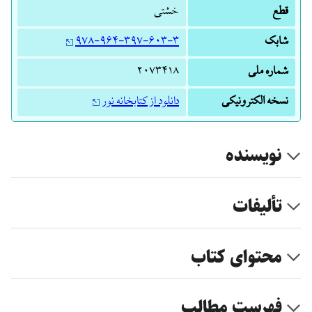
قطع
خشتی
شابک
۹۷۸-۹۶۴-۳۹۷-۶۰۳-۳
شماره ملی
۲‎۰‎۷‎۳‎۴‎۱‎۸
نسخه الکترونیکی
دانلود از کتابخانه نور
نویسنده
تألیفات
محتوای کتاب
فهرست مطالب