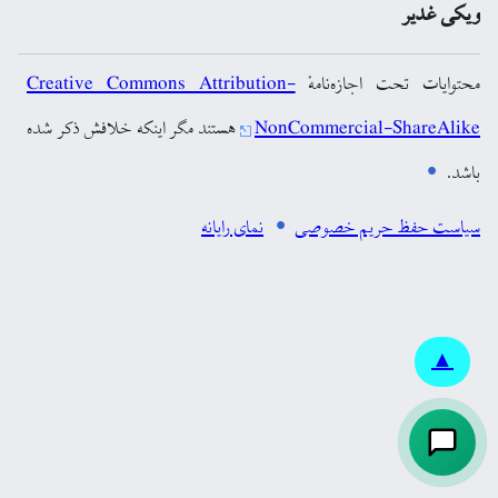
ویکی غدیر
محتوایات تحت اجازه‌نامهٔ
Creative Commons Attribution-
NonCommercial-ShareAlike
هستند مگر اینکه خلافش ذکر شده
باشد.
سیاست حفظ حریم خصوصی
نمای رایانه
▲