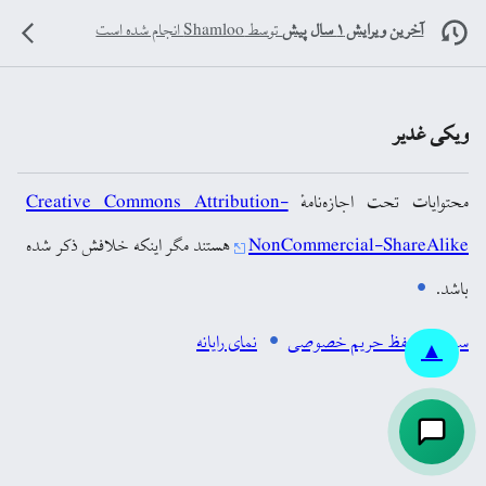
آخرین ویرایش ۱ سال پیش
توسط
Shamloo
انجام شده است
ویکی غدیر
محتوایات تحت اجازه‌نامهٔ
Creative Commons Attribution-
NonCommercial-ShareAlike
هستند مگر اینکه خلافش ذکر شده
باشد.
سیاست حفظ حریم خصوصی
نمای رایانه
▲