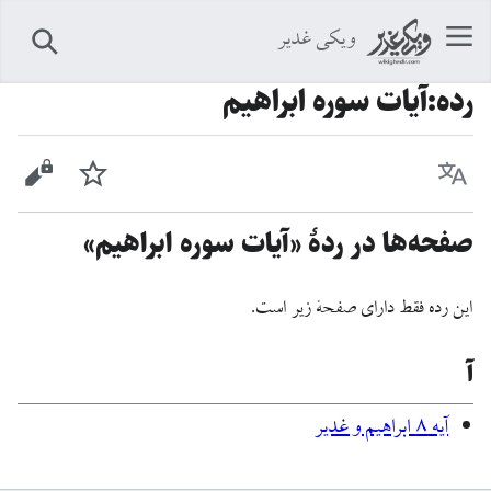
ویکی غدیر
جستجو
رده
:
آیات سوره ابراهیم
زبان
پیگیری
نمایش 
صفحه‌ها در ردهٔ «آیات سوره ابراهیم»
این رده فقط دارای صفحهٔ زیر است.
آ
آيه ۸ ابراهیم و غدیر