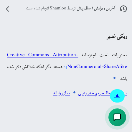
آخرین ویرایش ۱ سال پیش
توسط
Shamloo
انجام شده است
ویکی غدیر
محتوایات تحت اجازه‌نامهٔ
Creative Commons Attribution-
NonCommercial-ShareAlike
هستند مگر اینکه خلافش ذکر شده
باشد.
سیاست حفظ حریم خصوصی
نمای رایانه
▲