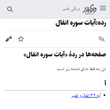
ویکی غدیر
جستجو
رده
:
آیات سوره انفال
زبان
پیگیری
نمایش 
صفحه‌ها در ردهٔ «آیات سوره انفال»
این رده فقط دارای صفحهٔ زیر است.
آ
آیه ۳۲ انفال و غدیر