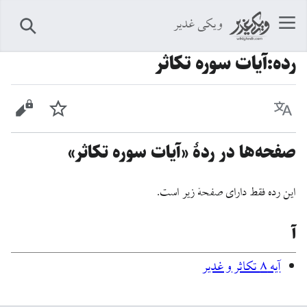
ویکی غدیر
جستجو
رده
:
آیات سوره تکاثر
زبان
پیگیری
نمایش 
صفحه‌ها در ردهٔ «آیات سوره تکاثر»
این رده فقط دارای صفحهٔ زیر است.
آ
آيه ۸ تکاثر و غدیر