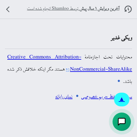
آخرین ویرایش ۱ سال پیش
توسط
Shamloo
انجام شده است
ویکی غدیر
محتوایات تحت اجازه‌نامهٔ
Creative Commons Attribution-
NonCommercial-ShareAlike
هستند مگر اینکه خلافش ذکر شده
باشد.
سیاست حفظ حریم خصوصی
نمای رایانه
▲