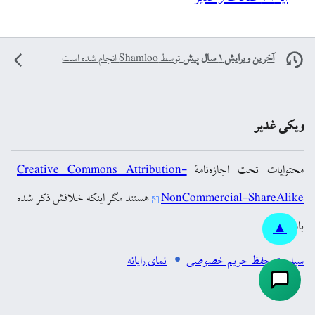
آخرین ویرایش ۱ سال پیش
توسط
Shamloo
انجام شده است
ویکی غدیر
محتوایات تحت اجازه‌نامهٔ
Creative Commons Attribution-
NonCommercial-ShareAlike
هستند مگر اینکه خلافش ذکر شده
باشد.
▲
سیاست حفظ حریم خصوصی
نمای رایانه