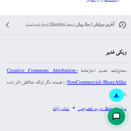
آخرین ویرایش ۱ سال پیش
توسط
Shamloo
انجام شده است
ویکی غدیر
محتوایات تحت اجازه‌نامهٔ
Creative Commons Attribution-
NonCommercial-ShareAlike
هستند مگر اینکه خلافش ذکر شده
باشد.
▲
سیاست حفظ حریم خصوصی
نمای رایانه