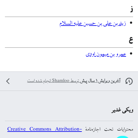
ز
زید بن علی بن حسین علیه السلام
ع
عمرو بن میمون اودی
آخرین ویرایش ۱ سال پیش
توسط
Shamloo
انجام شده است
ویکی غدیر
محتوایات تحت اجازه‌نامهٔ
Creative Commons Attribution-