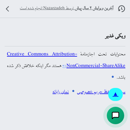
آخرین ویرایش ۲ سال پیش
توسط
Nazarzadeh
انجام شده است
ویکی غدیر
محتوایات تحت اجازه‌نامهٔ
Creative Commons Attribution-
NonCommercial-ShareAlike
هستند مگر اینکه خلافش ذکر شده
باشد.
سیاست حفظ حریم خصوصی
نمای رایانه
▲