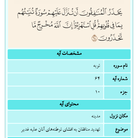
مشخصات آیه
نام سوره
توبه
شماره آیه
۶۴
جزء
۱۰
محتوای آیه
مکان نزول
مدینه
موضوع
تهدید منافقان به افشای توطئه‌های آنان علیه غدیر