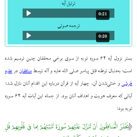
ترتیل آیه
0:21
مدت: 21 ثانیه
ترجمه صوتی
0:20
مدت: 20 ثانیه
بستر نزول آیه ۶۴ سوره توبه از سوی برخی محققان چنین ترسیم شده
است: به‌دنبال توطئه قتل پیامبر صلی الله علیه و آله توسط
منافقان
در
عقبه
هَرشی
و خنثی‌شدن آن، چهار آیه از قرآن درباره این اقدام آنان نازل شد؛
آیاتی که معرف هویت و اهداف آنان بود. از جمله این آیات آیه ۶۴ سوره
توبه بود:
یَحْذَرُ الْمُنافِقُونَ اَنْ تُنَزَّلَ عَلَیْهِمْ سُورَةَ تُنَبِّئِهُمْ بِما فِی قُلُوبِهِمْ قُلِ