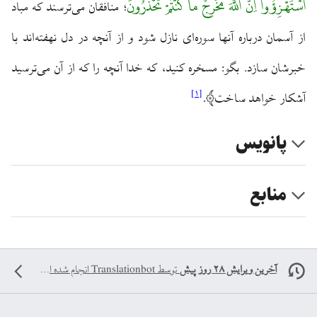
اسْتَهْزِؤُوا اِنَّ اللَّهَ مُخْرِجٌ ما کُنْتُمْ تَحْذَرُونَ
منافقان می‌ترسند که مباد
؛
از آسمان درباره آنها سوره‌ای نازل شود و از آنچه در دل نهفته‌اند با
خبرشان سازد. بگو: مسخره کنید، که خدا آنچه را که از آن می‌ترسید
]
۱
[
آشکار خواهد ساخت
.
پانویس
منابع
آخرین ویرایش ۲۸ روز پیش
توسط
Translationbot
انجام شده است