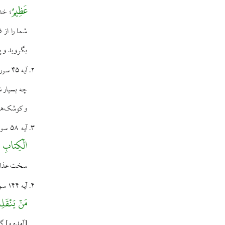
عَظِيمٌ
خدا
؛
شما را از 
بگرويد و پ
آیه ۴۵ سوره حج:
چه بسيار ش
و كوشک‌هاى
آيه ۵۸ سوره اسراء:
الْكِتابِ 
سخت عذاب م
آيه ۱۴۴ سوره آل‌عمران:
مَنْ يَنْقَلِ
[آمده و] گ