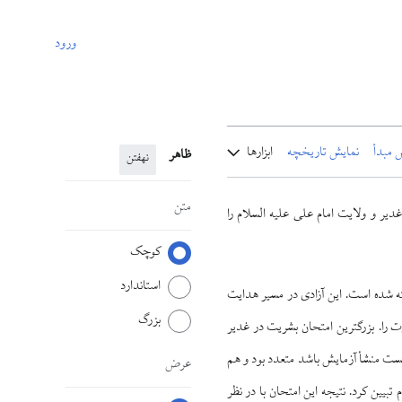
ورود
 مبدأ
نمایش تاریخچه
ابزارها
ظاهر
نهفتن
متن
دیر و ولایت امام علی علیه السلام را
کوچک
استاندارد
ته‌ شده است. این آزادی در مسیر هدایت
بزرگ
 را. بزرگ‏ترين امتحان بشریت در غدير
انست منشأ آزمايش باشد متعدد بود و هم
عرض
تبيين کرد. نتیجه این امتحان با در نظر