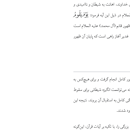
خداوند، اهانت به شیطان و نااميدى و
یَوْمَ یَقُومُ
سلام در ذيل اين آيه فرمود:
ظهور قائم (آل ‏محمد) عليه السلام است
غدير آغاز راهی است كه پايان آن ظهور
ور کامل انجام گرفت و براى هيچ‌كس به
ه می‏‌توانست انگيزه شیطانی براى سقوط
گى كامل به استقبال آن بروند. نتیجه این
دود شدند.
زرگى را، با تکیه بر آيات قرآن، اين‌گونه