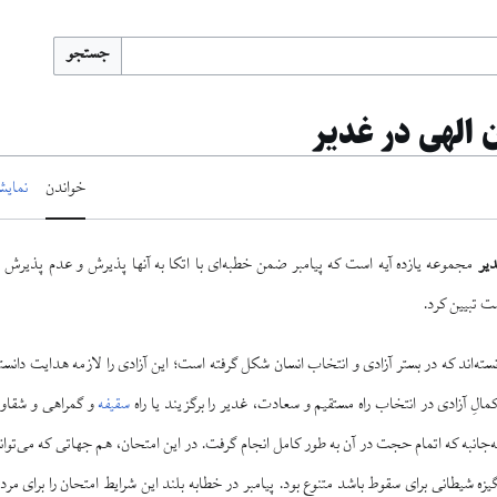
جستجو
 الهی در غدیر
خواندن
نمایش
دیر
مجموعه یازده آیه است که پیامبر ضمن خطبه‌ای با اتکا به آنها پذیرش و عدم پذیرش غ
مت تبیین کرد.
نسته‌اند كه در بستر آزادى و انتخاب انسان شكل گرفته است؛ این آزادی را لازمه هدایت دانس
الِ آزادى در انتخاب راه مستقيم و سعادت، غدير را برگزيند يا راه
سقیفه
و گمراهى و شقاوت
‌جانبه كه اتمام حجت در آن به طور کامل انجام گرفت. در اين امتحان، هم جهاتى كه مى‌‏تو
يزه شیطانی براى سقوط باشد متنوع بود. پيامبر در خطابه بلند اين شرايط امتحان را براى مردم 