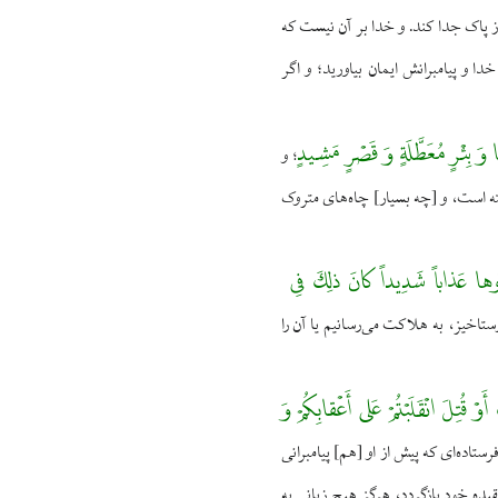
 از پاک جدا كند. و خدا بر آن نيست كه
دا و پيامبرانش ايمان بياوريد؛ و اگر
وَ بِئْرٍ مُعَطَّلَةٍ وَ قَصْرٍ مَشِيدٍ
و
؛
ه است، و [چه بسيار] چاه‌هاى متروک
ذِّبُوها عَذاباً شَدِيداً كانَ ذلِكَ فِى
تاخيز، به هلاكت مى‌رسانيم يا آن را
وْ قُتِلَ انْقَلَبْتُمْ عَلى أَعْقابِكُمْ وَ
تاده‌اى كه پيش از او [هم‌] پيامبرانى
قيده خود بازگردد، هرگز هيچ زيانى به