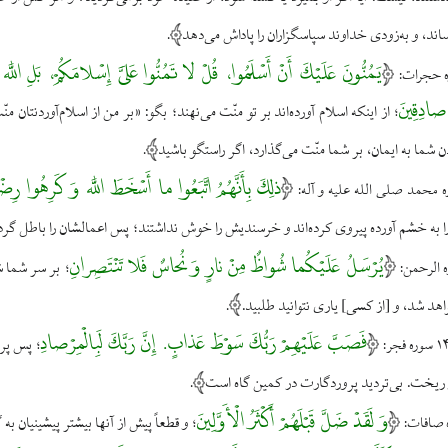
اند، و به‌زودى خداوند سپاسگزاران را پاداش مى‌دهد
.
يَمُنُّونَ عَلَيْكَ أَنْ أَسْلَمُوا، قُلْ لا تَمُنُّوا عَلَىَّ إِسْلامَكُمْ، بَلِ اللَّه 
ْ صادِقِينَ
از اينكه اسلام آورده‌اند بر تو منّت مى‌نهند؛ بگو: «بر من از اسلام‌آوردنتان 
؛
 شما به ايمان، بر شما منّت مى‌گذارد، اگر راستگو باشيد
.
ذلِكَ بِأَنَّهُمُ اتَّبَعُوا ما أَسْخَطَ اللَّه وَ كَرِهُوا رِضْو
ا به خشم آورده پيروى كرده‌اند و خرسنديش را خوش نداشتند؛ پس اعمالشان را باطل گردا
يُرْسَلُ عَلَيْكُما شُواظٌ مِنْ نارٍ وَ نُحاسٌ فَلا تَنْتَصِرانِ
بر سر شما شر
؛
هد شد، و [از كسى‌] يارى نتوانيد طلبيد.
.
فَصَبَّ عَلَيْهِمْ رَبُّكَ سَوْطَ عَذابٍ. إِنَّ رَبَّكَ لَبِالْمِرْصادِ
پس پرو
؛
و ریخت. بی‌تردید پروردگارت در کمین گاه است
.
وَ لَقَدْ ضَلَّ قَبْلَهُمْ أَكْثَرُ الْأَوَّلِينَ
و قطعاً پيش از آنها بيشتر پيشينيان به 
؛