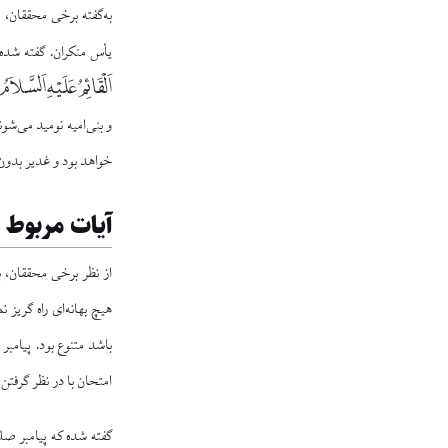
به‌‌گفته برخی محققان،
يأس منكران. گفته شده 
اَلْقَائِمُ عَلَیْهِ اَلسَّلاَم
و بنى‌‏اميه نوميد مى‌‏ش
خواهد بود و غدير بدون
آيات مربوط ب
از نظر برخی محققان، ب
هيچ بهانه‌‏اى راه گريز
باشد متنوع بود. پيامبر 
امتحان با در نظر گرفتن
گفته شده که پیامبر صلی 