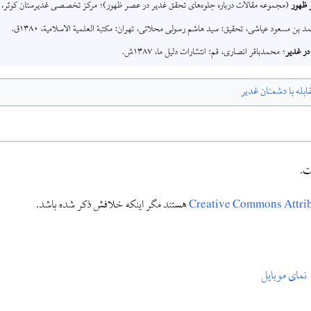
 ظهور
(مجموعه مقالات درباره جلوه‌های تحقق غدیر در عصر ظهور)؛ مرکز تخصصی غدیرستان کوثر، قم: دلی
د بن مسعود عیاشی، تحقیق: سید هاشم رسولی محلاتی، تهران: مکتبة العلمية الاسلامیة، ۱۳۸۰ق.
در غدیر
؛ محمدباقر انصاری، قم: انتشارات دلیل ما، ۱۳۸۷ش.
ابله با دشمنان غدیر
Creative Commons Attr
هستند مگر اینکه خلافش ذکر شده باشد.
نمای موبایل