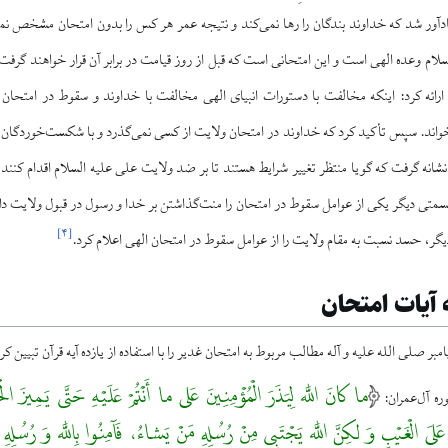
 يادآور شد كه خداوند بندگان را رها نمى‏‌كند و نتيجه عمر هر كس را بدون امتحان مشخص 
سلام وعده الهى است و اين امتحانى است كه قبل از روز قيامت در برابر آن قرار خواهند گر
ارائه کرد: اينكه مخالفت با دستورات انبياى الهى مخالفت با خداوند و سقوط در امتحان
اند. سپس تأكيد كرد كه خداوند در امتحان ولايت از كسى نمى‏‌گذرد و با شكست‌خوردگان اين
شانه گرفت كه گويا منتظر تغيير شرايط هستند تا بر ضد ولايت على‏ عليه السلام اقدام كنند
سمتی ديگر يكى از عوامل سقوط در امتحان را منت‌گذاشتن بر خدا و رسول در قبول ولايت د
]
۴
[
يگر، حسد نسبت به مقام ولايت را از عوامل سقوط در امتحان الهى اعلام كرد.
 آیات امتحان
مبر صلی الله علیه و آله مطالب مربوط به امتحان غدیر را با استفاده از یازده آیه قرآن تبیین کر
ما كانَ اللَّه لِيَذَرَ الْمُؤْمِنِينَ عَلى ما أَنْتُمْ عَلَيْهِ حَتَّى يَمِيزَ ا
ْ عَلَى الْغَيْبِ وَ لكِنَّ اللَّه يَجْتَبِى مِنْ رُسُلِهِ مَنْ يَشاءُ، فَآمِنُوا بِاللَّه وَ رُسُلِهِ وَ