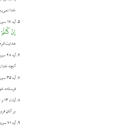
خدا نمى‌رس
آيه ۱۷ سوره حجرات:
إِنْ كُنْتُم
هدايت‌كردن
آيه ۲۸ سوره محمد صلى الله عليه و آله:
آنچه خدا ر
آيه ۳۵ سوره الرحمن:
فرستاده خوا
آیات ۱۳ و ۱۴ سوره فجر:
بر آنان فر
آیه ۷۱ سوره صافات: