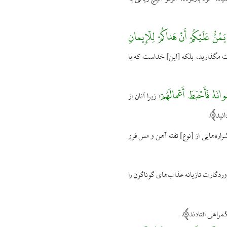
يَمُنُّ عَلَيْكُمْ أَنْ هَداكُمْ لِلْإِيمانِ
منّت مگذاريد، بلكه [اين‌] خداست كه با
انَهُ فَأَحْبَطَ أَعْمالَهُمْ
زيرا آنان از
؛
نيد
.
اره‌هايى از [نوع‌] تفته آهن و مس فرو
ردگارت تازیانه عذاب‌های گوناگون را
گمراهى افتادند
.