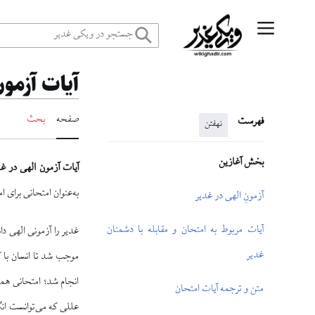
رش
منوی اصلی
ه
آیات آزمون
حتوا
صفحه
بحث
فهرست
نهفتن
بخش آغازین
آیات آزمون الهی در غ
به‌عنوان امتحانی برای ا
آزمونِ الهى در غدير
آيات مربوط به امتحان و مقابله با دشمنان
غدير را آزمونی الهى دا
غدير
موجب شد تا انسان با كم
انجام شد؛ امتحانى همه
متن و ترجمه آیات امتحان
عللى كه می‏‌توانست انگ