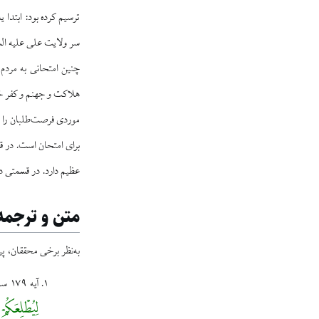
ترسيم کرده بود: ابتدا
سر ولايت على‏ عليه ال
چنين امتحانى به مردم 
هلاكت و جهنم و كفر خو
موردى فرصت‌طلبان را ن
براى امتحان است. در ق
عظيم دارد. در قسمتى د
متن و ترجمه
به‌نظر برخی محققان، پیا
آیه ۱۷۹ سوره آل‌عمران:
لِيُطْلِعَكُم