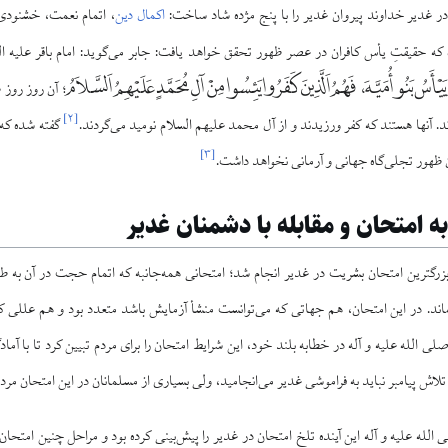
 در غدیر خداوند پیروان غدير را با پنج مژده شاد ساخت:
اکمال دین
، اتمام نعمت، خشنودى 
که حقيقتِ يأس کافران در عصر ظهور تحقق خواهد يافت: جابر مى‏‌گويد: امام باقر عليه ال
ُ یَیْأَسُ بَنُو أُمَیَّهَ، فَهُمُ اَلَّذِینَ کَفَرُوا یَئِسُوا مِنْ آلِ مُحَمَّدٍ عَلَیْهِمُ اَلسَّلاَمُ
؛ آن روز روز 
]
۲
[
وند. آنها هستند كه كفر ورزيدند و از آل‏ محمد عليهم السلام نوميد مى‌‏گردند.
گفته شده که 
]
۳
[
 ظهور تجلی‌گاه جهانى و آرمانى نخواهد داشت.
ه امتحان و مقابله با دشمنان غدير
زرگ‏ترين امتحان بشریت در غدير انجام شد؛ امتحانى همه‌جانبه كه اتمام حجت در آن به ط
 نماند. در اين امتحان، هم جهاتى كه مى‌‏توانست منشأ آزمايش باشد متعدد بود و هم عللى ك
صلى الله عليه و آله در خطابه بلند خود، اين شرايط امتحان را براى مردم تبيين کرد تا با آماد
 تلاش پیامبر نباید به فراموشی غدیر می‌انجامید، ولی بسیاری از مسلمانان در این امتحان مر
الله علیه و آله اين آينده تلخِ امتحان در غدير را پيش‏‌بينى کرده بود و مراحل چنين امتحان ب