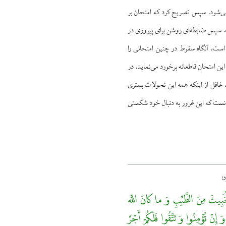
نمی‌شود. سپس تصريح کرد كه امتحان بر
فت. سپس ضابطه‌اى روشن براى پيروزى در
 است. آنگاه سقوط در چنين امتحانى را
 امتحان قاطعانه برخورد مى‌‏نمايد. در
، غافل از اينكه همه اين تحولات بسترى
انست كه اين غرور به دنبال خود شكستى
د:
لْخَبِيثَ مِنَ الطَّيِّبِ وَ ما كانَ اللَّه
 إِنْ تُؤْمِنُوا وَ تَتَّقُوا فَلَكُمْ أَجْرٌ