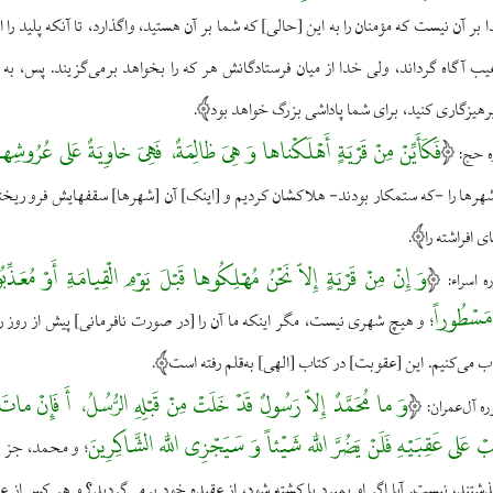
 بر آن نيست كه مؤمنان را به اين [حالى‌] كه شما بر آن هستيد، واگذارد، تا آنكه پليد را
غيب آگاه گرداند، ولى خدا از ميان فرستادگانش هر كه را بخواهد برمى‌گزيند. پس، به خ
رهيزگارى كنيد، براى شما پاداشى بزرگ خواهد بود
.
فَكَأَيِّنْ مِنْ قَرْيَةٍ أَهْلَكْناها وَ هِىَ ظالِمَةٌ، فَهِىَ خاوِيَةٌ عَلى عُرُوشِها 
هرها را -كه ستمكار بودند- هلاكشان كرديم و [اينک] آن [شهرها] سقفهايش فرو ريخت
 افراشته را
.
وَ إِنْ مِنْ قَرْيَةٍ إِلاّ نَحْنُ مُهْلِكُوها قَبْلَ يَوْمِ الْقِيامَةِ أَوْ مُعَ
مَسْطُوراً
و هيچ شهرى نيست، مگر اينكه ما آن را [در صورت نافرمانى] پيش از روز رس
؛
ى‌كنيم. اين [عقوبت‌] در كتاب [الهى‌] به‌قلم رفته است
.
وَ ما مُحَمَّدٌ إِلاّ رَسُولٌ قَدْ خَلَتْ مِنْ قَبْلِهِ الرُّسُلُ، أَ فَإِنْ ماتَ أَ
بْ عَلى عَقِبَيْهِ فَلَنْ يَضُرَّ اللَّه شَيْئاً وَ سَيَجْزِى اللَّه الشَّاكِرِينَ
و محمد، جز فرس
؛
ذشتند، نيست. آيا اگر او بميرد يا كشته شود، از عقيده خود برمى‌گرديد؟ و هر كس از ع