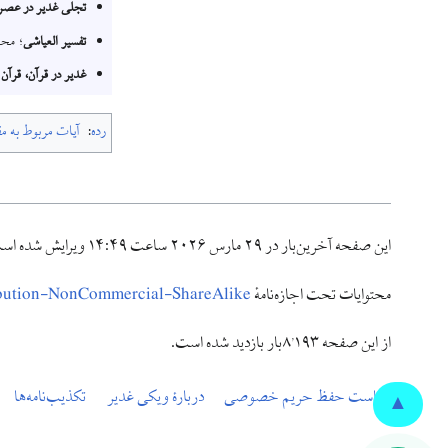
تجلی غدیر در عصر
تفسير العياشى
؛ محم
غدیر در قرآن، قرآن 
رده
:
آیات مربوط به مق
این صفحه آخرین‌بار در ‏۲۹ مارس ۲۰۲۶ ساعت ‏۱۴:۴۹ ویرایش شده است.
محتوایات تحت اجازه‌نامهٔ
ibution-NonCommercial-ShareAlike
از این صفحه ۸٬۱۹۳بار بازدید شده است.
سیاست حفظ حریم خصوصی
دربارهٔ ویکی غدیر
تکذیب‌نامه‌ها
▲