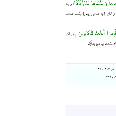
ِيداً وَ عَذَّبْناها عَذاباً نُكْراً
و چه
؛
و آنان را به عذابى [بس‌] زشت عذاب
لْحِجارَةُ أُعِدَّتْ لِلْكافِرِينَ
پس اگر
؛
ده شده، بپرهيزيد
.
-۱۴۰.