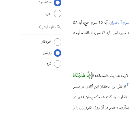
استاندارد
پهن
، آیه ۴۵ سوره حج، آيه ۵۸
رنگ
(آزمایشی)
سوره اسراء، آيه ۱۴۴ سوره آل‌عمران، آيه ۱۷ سوره حجرات، آيه ۲۸ سوره محمد، آيه ۳۵ سوره الرحمن، آیات ۱۳ و ۱۴ سوره فجر، آیه ۷۱ سوره صافات، آیه ۸
خودکار
روشن
تیره
إِنَّا هَدَيْنَاهُ
لازمه هدایت دانسته‌اند:
]
از نظر این محققان این آزادی در مسیر
شقاوت را. گفته شده که پيمان غدير در
آورنده غدیر در آن روز، كفرورزان را از