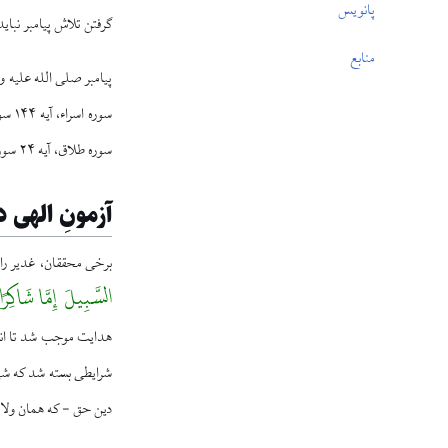
پانویس
گرفتن تلاش پیامبر نبای
منابع
پیامبر صلی الله علیه و 
سوره طلاق، آیه ۲۴ سوره بقره.
آزمونِ الهى د
برخی محققان، غدير را آ
السَّبِيلَ إِمَّا شَاكِرًا 
هدایت موجب شد تا انسان
شرايطى بسته شد كه شياط
دين حق - كه همان ولاي