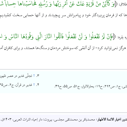
وَ كَأَيِّنْ مِنْ قَرْيَةٍ عَتَتْ عَنْ أَمْرِ رَبِّها وَ رُسُلِهِ فَحاسَبْناها حِساباً شَد
ا كه از فرمان پروردگار خود و پيامبرانش سر پيچيدند و از آنها حسابى سخت كشيديم 
فَإِنْ لَمْ تَفْعَلُوا وَ لَنْ تَفْعَلُوا فَاتَّقُوا النَّارَ الَّتِى وَقُودُهَا النَّاسُ وَ ا
هرگز نمى‌توانيد كرد- از آن آتشى كه سوختش مردمان و سنگ‌ها هستند، و براى كافران آما
↑
تجلّى غدير در عصر ظهور، ص۱۱۷
↑
غدير در قرآن، ج۲، ص۲۳۵-۳۴۴.
لانوار، ج۵۱، ص۵۵، ح۳۹.
درر اخبار الائمة الاطهار
؛ محمدباقر بن محمدتقی مجلسی، بیروت: دار إحياء التراث العربی، ۱۴۰۳ق.