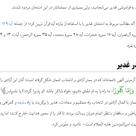
د به فراموشی غدیر می‌انجامید، ولی بسیاری از مسلمانان در این امتحان مردود شدند.
آله مطالب مربوط به امتحان غدیر را با استفاده از یازده آیه قرآن تبیین کرد؛ از جمله:
آیه ۱۷۹ سوره آل‌عمران
ر غدير
زمونی الهى دانسته‌اند كه در بستر آزادى و انتخاب انسان شكل گرفته است؛ آنان این آزادی را 
وَإِمَّا كَفُورًا
۱
[
ما راه را به او نشان داديم، خواه شاكر باشد (و پذيرا گردد) يا ناسپاس
؛
 با كمالِ آزادى در انتخاب راه مستقيم و سعادت، غدير را برگزيند يا راه
سقیفه
و گمراهى و 
ين و منافقان منتظر اتمام دوران رسالت بودند تا کار را از محور هدایت خارج کنند؛ اما پديد
ت اميرالمؤمنين‏ عليه السلام است- نااميد و مأیوس كرد.