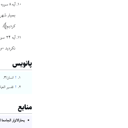
آیه ۸ سوره طلاق:
بسيار شهره
كرديم
.
آیه ۲۴ سوره بقره:
نكرديد -و 
پانویس
↑
انسان/۳.
↑
تفسير العياشى، ج۱، ص۲۹۲، ح۱۹؛ بحارا
منابع
بحارالانوار الجامعة ل