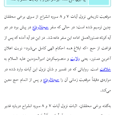
موقعیت تاریخی نزول آیات ۷ و ۸ سوره انشراح از سوی برخی محققان
چنین ترسیم شده است: در حالی که سفر
حجةالوداع
در پیش بود در دو
آیه کوتاه دستورالعمل ادامه این سفر داده شد. در این دو آیه آمده که پس از
فراغت از حج -که ابلاغ همه احکام الهی کامل می‌شود- نوبت اعلان
آخرین دستور، یعنی
ولایت
و منصوب‌کردن امیرالمؤمنین علیه السلام به
خلافت
است. روایاتی که در تفسیر و شأن نزول این آیات وارد شده در
مواردی دقیقاً موقعیت زمانی آن را
حجةالوداع
و پس از اتمام حج معین
می‌کند.
به‌گفته برخی محققان، اثبات نزول آیات ۷ و ۸ سوره انشراح درباره غدیر