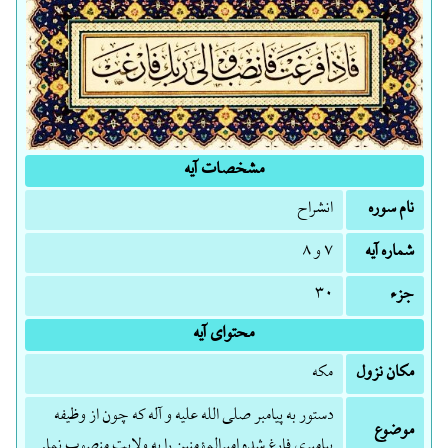
مشخصات آیه
نام سوره
انشراح
شماره آیه
۷ و ۸
جزء
۳۰
محتوای آیه
مکان نزول
مکه
دستور به پیامبر صلی الله علیه و آله که چون از وظیفه
موضوع
پیامبری فارغ شده امیرالمؤمنین را به ولایت منصوب نما.