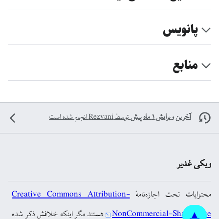
پانویس
منابع
آخرین ویرایش ۱ ماه پیش
توسط
Rezvani
انجام شده است
ویکی غدیر
محتوایات تحت اجازه‌نامهٔ
Creative Commons Attribution-
NonCommercial-ShareAlike
هستند مگر اینکه خلافش ذکر شده
▲