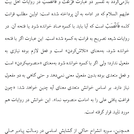
فَرَغْتَ
فَانْصَبْ
بازمی‌گردد به تفسیر دو عبارت
و
در روایات اهل بیت
علیهم السلام که در ادامه به آن پرداخته شده است: اولین مطلب قرائت
فَانْصَبْ
کلمه
است که آیا باید با کسره صاد خوانده شود یا فتحه آن. در
روایات شیعه تصریح به قرائت به کسره شده است. این عبارت اگر با فتحه
خوانده شود، به‌معنای «تلاش‌کردن» است و فعل لازم بوده نیازی به
مفعول ندارد؛ ولی اگر با کسره خوانده شود به‌معنای «منصوب‌کردن» است
و فعل متعدی بوده بدون مفعول معنی نمی‌دهد و حتی گاهی به دو مفعول
نیاز دارد. بر اساس خوانش متعدی معنای آیه چنین خواهد شد: «چون
فراغت یافتی علی را به امامت منصوب نما». این خوانش در روایات هم
مورد تأیید قرار گرفته است.
همچنین، سوره انشراح حاکی از گشایش اساسی در رسالت پیامبر صلی