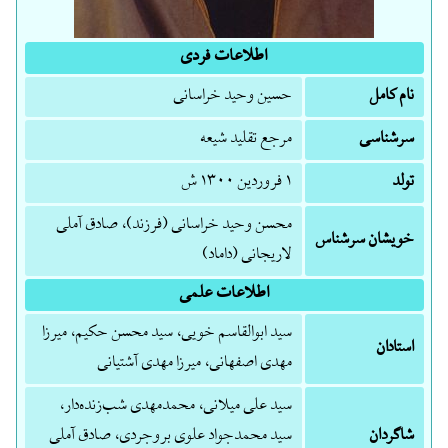
اطلاعات فردی
نام کامل
حسین وحید خراسانی
سرشناسی
مرجع تقلید شیعه
تولد
۱ فروردین ۱۳۰۰ ش
محسن وحید خراسانی (فرزند)، صادق آملی
خویشان سرشناس
لاریجانی (داماد)
اطلاعات علمی
سید ابوالقاسم خویی، سید محسن حکیم، میرزا
استادان
مهدی اصفهانی، میرزا مهدی آشتیانی
سید علی میلانی، محمدمهدی شب‌زنده‌دار،
شاگردان
سید محمدجواد علوی بروجردی، صادق آملی