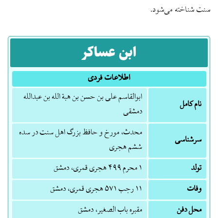
سنت شناخته می‌شود.
ابن عساکر
اطلاعات فردی
ابوالقاسم علی بن حسن بن هبة الله بن عبدالله
نام کامل
دمشقی
محدث، مورخ و حافظ بزرگ اهل سنت در سده
سرشناسی
ششم هجری
تولد
۱ محرم ۴۹۹ هجری قمری، دمشق
وفات
۱۱ رجب ۵۷۱ هجری قمری، دمشق
محل دفن
مقبره باب الصغیر، دمشق