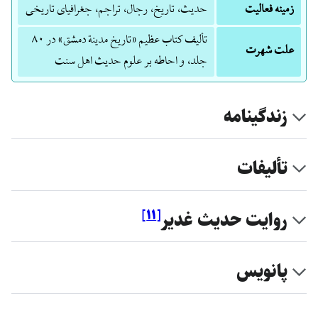
زمینه فعالیت
حدیث، تاریخ، رجال، تراجم، جغرافیای تاریخی
تألیف کتاب عظیم «تاریخ مدینة دمشق» در ۸۰
علت شهرت
جلد، و احاطه بر علوم حدیث اهل سنت
زندگینامه
تألیفات
]
۱۱
[
روايت حديث غدير
پانویس