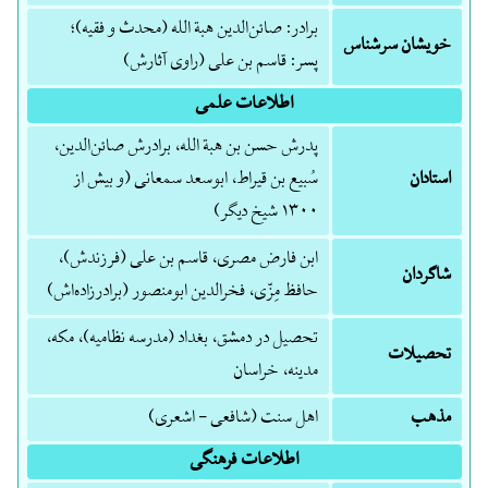
برادر: صائن‌الدین هبة الله (محدث و فقیه)؛
خویشان سرشناس
پسر: قاسم بن علی (راوی آثارش)
اطلاعات علمی
پدرش حسن بن هبة الله، برادرش صائن‌الدین،
استادان
سُبیع بن قیراط، ابوسعد سمعانی (و بیش از
۱۳۰۰ شیخ دیگر)
ابن فارض مصری، قاسم بن علی (فرزندش)،
شاگردان
حافظ مِزّی، فخرالدین ابومنصور (برادرزاده‌اش)
تحصیل در دمشق، بغداد (مدرسه نظامیه)، مکه،
تحصیلات
مدینه، خراسان
مذهب
اهل سنت (شافعی - اشعری)
اطلاعات فرهنگی