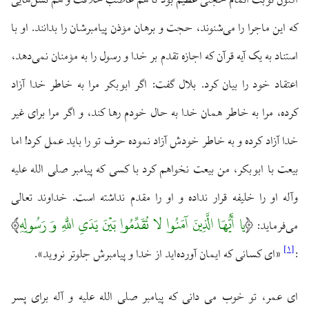
اکنون نوبت اتمام حجتی عظیم بود تا هم غاصب خلافت و هم نسل‌هایی
که این ماجرا را می‌شنوند، حجت و برهان مؤذن پیامبرشان را بدانند. او با
استناد به یک آیه قرآن که اجازه تقدم بر خدا و رسول را به مؤمنان نمی‌دهد،
اعتقاد خود را بیان کرد. بلال گفت: اگر ابوبکر مرا به خاطر خدا آزاد
کرده، مرا به خاطر همان خدا به حال خودم رها کند، و اگر مرا برای غیر
خدا آزاد کرده و به خاطر خودش آزاد نموده حرف تو را باید عمل کرد! اما
بیعت با ابوبکر، من بیعت نخواهم کرد با کسی که پیامبر صلی الله علیه
وآله او را خلیفه قرار نداده و او را مقدم نداشته است. خداوند تعالی
یا أَیُّهَا الَّذِینَ آمَنُوا لا تُقَدِّمُوا بَیْنَ یَدَیِ اللَّهِ وَ رَسُولِهِ
می‌فرماید:
]
۱
[
:
«ای کسانی که ایمان آورده‌اید از خدا و پیامبرش جلوتر نروید».
ای عمر، تو خوب می دانی که پیامبر صلی الله علیه و آله برای پسر