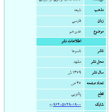
مذهب
شیعه
زبان
فارسی
موضوع
غدیرخم
اطلاعات نشر
ناشر
تاسوعا
محل نشر
مشهد
سال نشر
۱۳۷۹ ش
تعداد صفحه
۴۷ ص
قطع
پالتویی
شابک
۹۶۴-۵۷۴۹-۱۹-۰