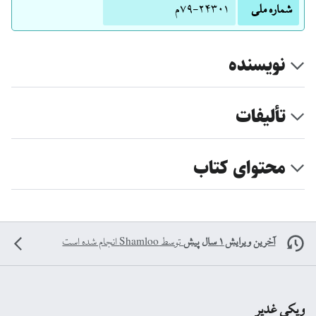
شماره ملی
‭م‌۷۹-۲۴۳۰۱
نویسنده
تألیفات
محتوای کتاب
آخرین ویرایش ۱ سال پیش
توسط
Shamloo
انجام شده است
ویکی غدیر