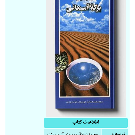
اطلاعات کتاب
نویسنده
م‍ح‍م‍دص‍ادق‌ م‍وس‍وی‌ گ‍رم‍ارودی‌