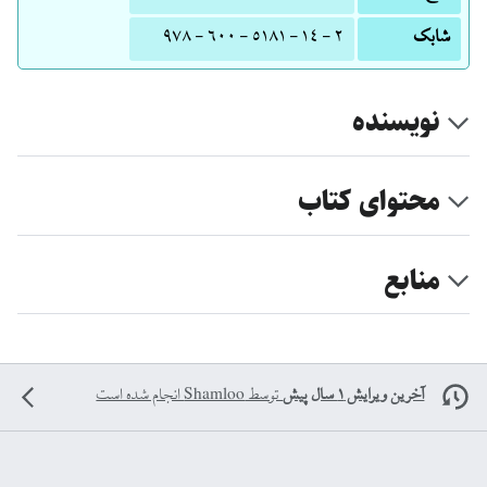
شابک
٢ - ١٤ - ٥١٨١ - ٦٠٠ - ٩٧٨
نویسنده
محتوای کتاب
منابع
آخرین ویرایش ۱ سال پیش
توسط
Shamloo
انجام شده است