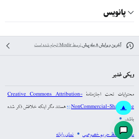
پانویس
آخرین ویرایش ۸ ماه پیش
توسط
Modir
انجام شده است
ویکی غدیر
محتوایات تحت اجازه‌نامهٔ
Creative Commons Attribution-
NonCommercial-ShareAlike
هستند مگر اینکه خلافش ذکر شده
▲
باشد.
سیاست حفظ حریم خصوصی
نمای رایانه