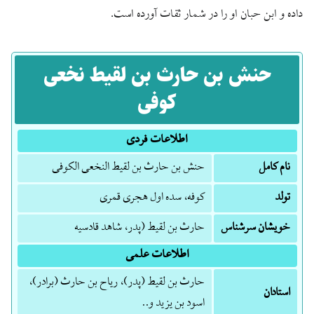
داده و ابن حبان او را در شمار ثقات آورده است.
حنش بن حارث بن لقیط نخعی
کوفی
اطلاعات فردی
نام کامل
حنش بن حارث بن لقیط النخعی الکوفی
تولد
کوفه، سده اول هجری قمری
خویشان سرشناس
حارث بن لقیط (پدر، شاهد قادسیه
اطلاعات علمی
حارث بن لقیط (پدر)، ریاح بن حارث (برادر)،
استادان
اسود بن یزید و..