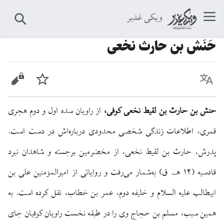
ویکی غدیر
جستجو
حَنَش بن حارث نخعى
زبان
پیگیری
نمایش 
حنش بن حارث بن لقیط نخعی کوفی،
از راویان سده اول و دوم هجری
قمری، اطلاعات زندگی شخصی محدودی درباره‌اش در دست است.
پدرش، حارث بن لقیط نخعی، از مخضرمین برجسته و شاهدان نبرد
قادسیه (۱۴ هـ. ق) به‌شمار می‌رفت و روایاتی از امیرالمؤمنین علی بن
ابیطالب علیه السلام و خلیفه دوم، عمر بن خطاب، نقل کرده است. به
همین سبب، مسلم بن حجاج وی را در طبقه نخست راویان کوفیان جای