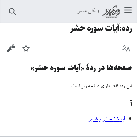
ویکی غدیر
جستجو
رده
:
آیات سوره حشر
زبان
پیگیری
نمایش 
صفحه‌ها در ردهٔ «آیات سوره حشر»
این رده فقط دارای صفحهٔ زیر است.
آ
آيه ۱۸ حشر و غدیر