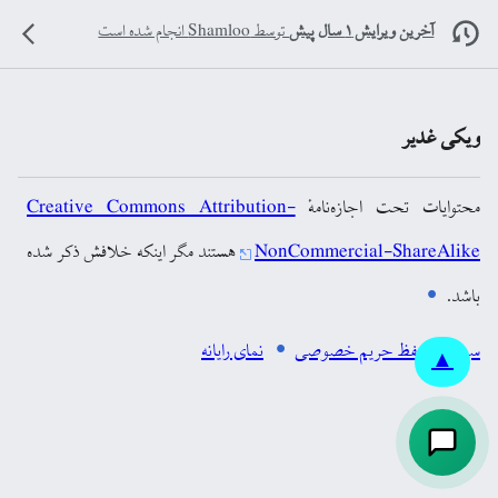
آخرین ویرایش ۱ سال پیش
توسط
Shamloo
انجام شده است
ویکی غدیر
محتوایات تحت اجازه‌نامهٔ
Creative Commons Attribution-
NonCommercial-ShareAlike
هستند مگر اینکه خلافش ذکر شده
باشد.
سیاست حفظ حریم خصوصی
نمای رایانه
▲