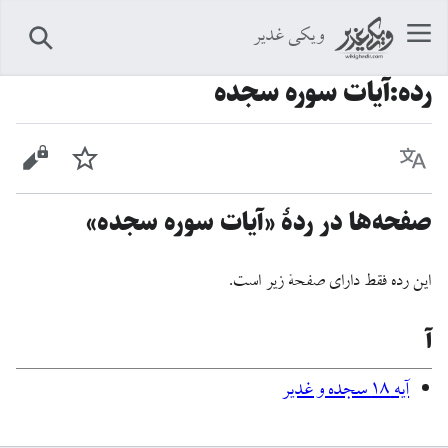
ویکی غدیر
جستجو
رده
:
آیات سوره سجده
زبان
پیگیری
نمایش 
صفحه‌ها در ردهٔ «آیات سوره سجده»
این رده فقط دارای صفحهٔ زیر است.
آ
آيه ۱۸ سجده و غدیر