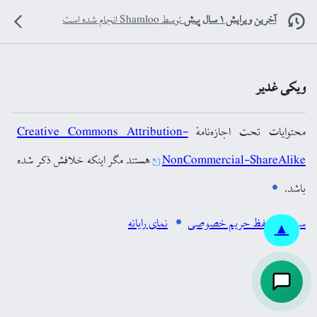
آخرین ویرایش ۱ سال پیش
توسط
Shamloo
انجام شده است
ویکی غدیر
محتوایات تحت اجازه‌نامهٔ
Creative Commons Attribution-
NonCommercial-ShareAlike
هستند مگر اینکه خلافش ذکر شده
باشد.
سیاست حفظ حریم خصوصی
نمای رایانه
▲