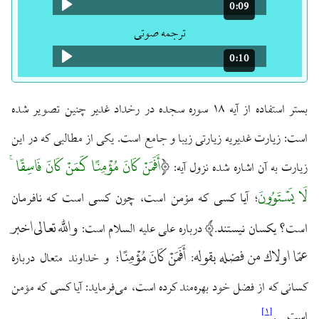
0:09
مدت: 9 ثانیه
ترجمه صوتی
0:10
مدت: 10 ثانیه
بستر استفاده از آیه ۱۸ سوره سجده در رخداد غدیر چنین تصویر شده
است: زیارت غدیریه زیارتی زیبا و جامع است. یکی از مطالبی که در این
أَفَمَنْ کَانَ مُؤْمِنًا کَمَنْ کَانَ فَاسِقًا ۚ
زیارت به آن اشاره شده نزول آیه:
لَا یَسْتَوُونَ
آیا کسی که مؤمن است، چون کسی است که نافرمان
؛
و اللَّه تعالى اخبر
است؟ یکسان نیستند.
درباره علی علیه السلام است:
عمّا اولاك من فضله بقوله: أَفَمَنْ كَانَ مُؤْمِنًا
؛ و خداوند متعال دربارهٔ
کسانی که از فضل خود بهره‌مند کرده است، می‌فرماید: آیا کسی که مؤمن
]
۱
[
است….