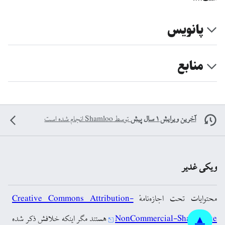
پانویس
منابع
آخرین ویرایش ۱ سال پیش
توسط
Shamloo
انجام شده است
ویکی غدیر
محتوایات تحت اجازه‌نامهٔ
Creative Commons Attribution-
NonCommercial-ShareAlike
هستند مگر اینکه خلافش ذکر شده
▲