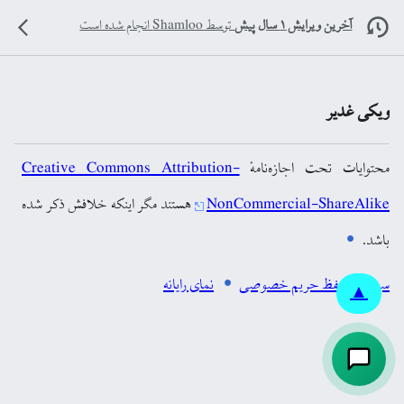
آخرین ویرایش ۱ سال پیش
توسط
Shamloo
انجام شده است
ویکی غدیر
محتوایات تحت اجازه‌نامهٔ
Creative Commons Attribution-
NonCommercial-ShareAlike
هستند مگر اینکه خلافش ذکر شده
باشد.
سیاست حفظ حریم خصوصی
نمای رایانه
▲