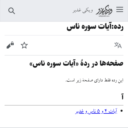
ویکی غدیر
جستجو
رده
:
آیات سوره ناس
زبان
پیگیری
نمایش 
صفحه‌ها در ردهٔ «آیات سوره ناس»
این رده فقط دارای صفحهٔ زیر است.
آ
آيات ۴ و ۵ ناس و غدیر