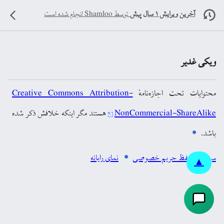
آخرین ویرایش ۱ سال پیش
توسط
Shamloo
انجام شده است
ویکی غدیر
محتوایات تحت اجازه‌نامهٔ
Creative Commons Attribution-
NonCommercial-ShareAlike
هستند مگر اینکه خلافش ذکر شده
باشد.
سیاست حفظ حریم خصوصی
نمای رایانه
▲