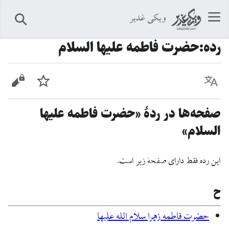
ویکی غدیر
جستجو
رده
:
حضرت فاطمه علیها السلام
زبان
پیگیری
نمایش 
صفحه‌ها در ردهٔ «حضرت فاطمه علیها
السلام»
این رده فقط دارای صفحهٔ زیر است.
ح
حضرت فاطمه زهرا سلام الله علیها