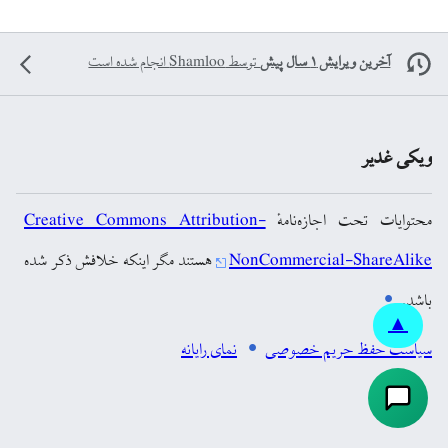
آخرین ویرایش ۱ سال پیش
توسط
Shamloo
انجام شده است
ویکی غدیر
محتوایات تحت اجازه‌نامهٔ
Creative Commons Attribution-
NonCommercial-ShareAlike
هستند مگر اینکه خلافش ذکر شده
باشد.
▲
سیاست حفظ حریم خصوصی
نمای رایانه