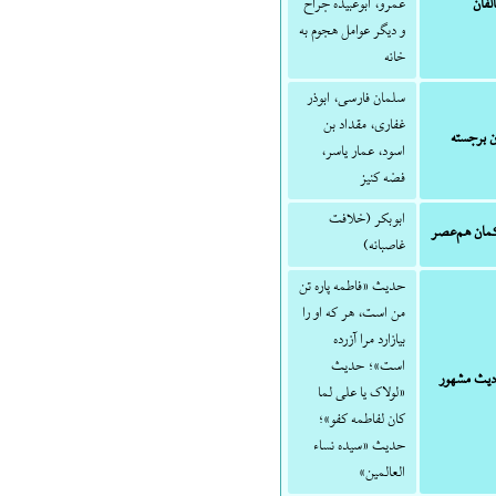
لفان
عمرو، ابوعبیده جراح
و دیگر عوامل هجوم به
خانه
سلمان فارسی، ابوذر
غفاری، مقداد بن
ن برجسته
اسود، عمار یاسر،
فضه کنیز
ابوبکر (خلافت
مان هم‌عصر
غاصبانه)
حدیث «فاطمه پاره تن
من است، هر که او را
بیازارد مرا آزرده
است»؛ حدیث
دیث مشهور
«لولاک یا علی لما
کان لفاطمه کفو»؛
حدیث «سیده نساء
العالمین»