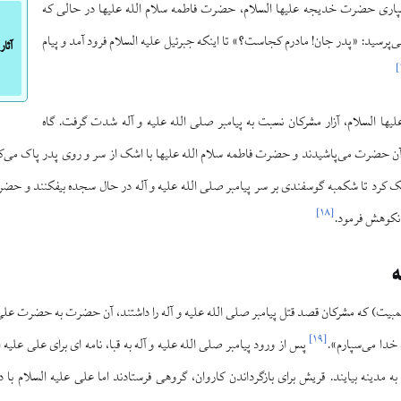
اری حضرت خدیجه علیها السلام، حضرت فاطمه سلام الله علیها در حالی که
 می‌پرسید: «پدر جان! مادرم کجاست؟» تا اینکه جبرئیل علیه السلام فرود آمد و پیام
آثار
]
ها السلام، آزار مشرکان نسبت به پیامبر صلی الله علیه و آله شدت گرفت. گاه
ن حضرت می‌پاشیدند و حضرت فاطمه سلام الله علیها با اشک از سر و روی پدر پاک می‌ک
 کرد تا شکمبه گوسفندی بر سر پیامبر صلی الله علیه و آله در حال سجده بیفکنند و حضر
]
۱۸
[
 نکوهش فرمود.
ه
یت) که مشرکان قصد قتل پیامبر صلی الله علیه و آله را داشتند، آن حضرت به حضرت علی عل
]
۱۹
[
ه خدا می‌سپارم».
پس از ورود پیامبر صلی الله علیه و آله به قبا، نامه ای برای علی علیه ا
به مدینه بیایند. قریش برای بازگرداندن کاروان، گروهی فرستادند اما علی علیه السلام با دف