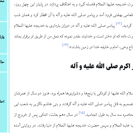
مخا
 خدیجه علیها السلام فاصله گیرد و به اعتکاف پردازد. در پایان این چهل روز،
طعامی بهشتی فرود آمد و پیامبر صلی الله علیه و آله با آن افطار کرد و همان شب
]
۱۳
[
گردید.
پیامبر صلی الله علیه و آله در دوران بارداری به خدیجه علیها السلام
رت داده که او دختر است و خداوند مقدر نموده که نسل من از طریق او برقرار بماند
یارا
]
۱۴
[
طاع وحی، امام و خلیفه خدا در زمین باشند».
حاک
 اکرم صلی الله علیه و آله
 الله علیها از کودکی با رنج‌ها و دشواری‌ها همراه بود. هنوز دو سال از عمرشان
احا
میم به قتل پیامبر صلی الله علیه و آله گرفتند و بنی هاشم ناگزیر به شعب ابی
]
۱۵
[
محاصره سه سال به طول انجامید.
در سال دهم بعثت، اندکی پس از خروج از
یه السلام و سپس حضرت خدیجه علیها السلام از دنیا رفتند. در روایتی آمده