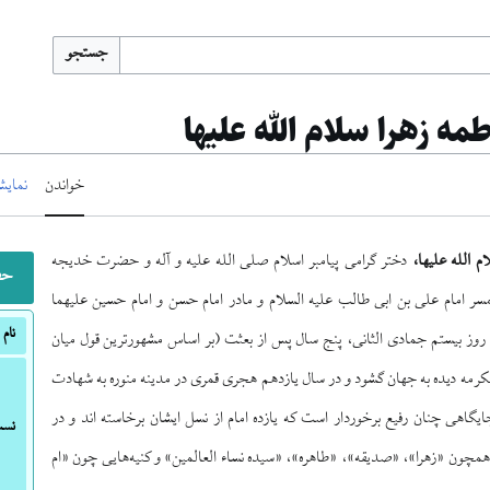
جستجو
ه زهرا سلام الله علیها
خواندن
نمایش
م الله علیها،
دختر گرامی پیامبر اسلام صلی الله علیه و آله و حضرت خدیجه
حض
مسر امام علی بن ابی طالب علیه السلام و مادر امام حسن و امام حسین علیهما
نام
 روز بیستم جمادی الثانی، پنج سال پس از بعثت (بر اساس مشهورترین قول میان
رمه دیده به جهان گشود و در سال یازدهم هجری قمری در مدینه منوره به شهادت
گاهی چنان رفیع برخوردار است که یازده امام از نسل ایشان برخاسته اند و در
نس
ی همچون «زهرا»، «صدیقه»، «طاهره»، «سیده نساء العالمین» و کنیه‌هایی چون «ام