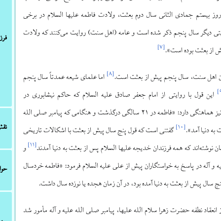
وز بیستم جمادی الثانی سال دوم بعثت، ولادت فاطمه علیها السلام در برخی
تی دیگر سال پنجم ذکر شده است و عامه (اهل سنت) روایت می‌کنند که ولادت
فرز
]
۷
[
 از بعثت بوده است».
]
۸
[
ن اهل سنت، سال پنجم پیش از بعثت است.
اما علمای شیعه عمدتاً سال پنجم
]
این قول با روایتی از امام جعفر صادق علیه السلام که حاکم نیشابوری در
المستدرک آورده است نیز هماهنگی دارد: «فاطمه در ۲۱ سالگی درگذشت و هنگامی که پیامبر صلی الله
نق
]
۱۰
[
گفتنی است که قول پنج سال پیش از بعثت با اشکالات تاریخی
]
۱۱
[
ن نوشته‌اند که همه فرزندان خدیجه علیها السلام پس از بعثت به دنیا آمدند
و
لیه و آله در پاسخ به خواستگاران پیش از علی علیه السلام فرمود: «فاطمه خردسال
حوا
ج سال پیش از بعثت به دنیا آمده بود، در آن زمان هجده یا نوزده سال داشت.
 انعقاد نطفه حضرت زهرا سلام الله علیها، پیامبر صلی الله علیه و آله مأمور شد