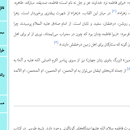
: «برای فاطمه نزد خداوند عز و جل نه نام است: فاطمه، صدیقه، مبارکه، طاهره،
قاتل
]
۳
[
 زهراء».
در میان این القاب، «زهرا» از شهرت بیشتری برخوردار است. زهرا
 روشن، درخشان، سفید و تابان است. از امام صادق علیه السلام پرسیدند چرا
محل
 فرمود: «زیرا فاطمه چنان بود که چون در محراب می‌ایستاد، نوری از او برای اهل
]
۴
[
 گونه که ستارگان برای اهل زمین درخشش دارند».
طول
ین» (بزرگ بانوی زنان جهان) نیز از سوی پیامبر اکرم (صلی الله علیه و آله) به
]
از جمله کنیه‌های ایشان می‌توان به ام الحسن، ام الحسین، ام المحسن، ام الائمه
وال
همس
ت فاطمه سلام الله علیها دیدگاه‌های گوناگونی وجود دارد. شیخ طوسی در کتاب