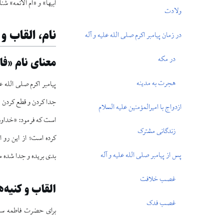
ابیها» و «ام الائمه» شن
ولادت
نام، القاب و 
در زمان پیامبر اکرم صلی الله علیه و آله
در مکه
معنای نام «ف
هجرت به مدینه
پیامبر اکرم صلی الله عل
جدا کردن و قطع کردن ا
ازدواج با امیرالمؤمنین علیه السلام
است که فرمود: «خداوند
زندگانی مشترک
کرده است؛ از این رو ا
پس از پیامبر صلی الله علیه و آله
بدی بریده و جدا شده مع
غصب خلافت
القاب و کنیه
غصب فدک
برای حضرت فاطمه سلام