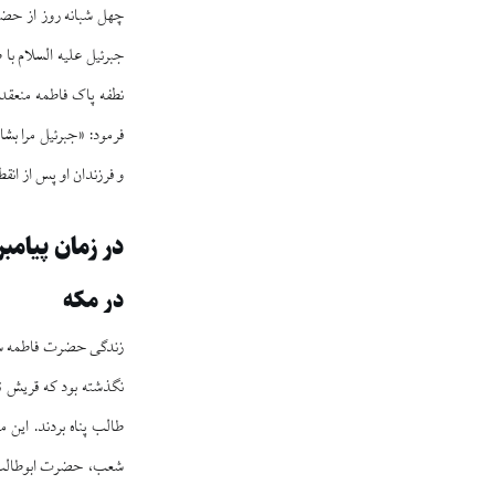
چهل شبانه روز از حضرت
جبرئیل علیه السلام با 
نطفه پاک فاطمه منعقد 
فرمود: «جبرئیل مرا بشا
و فرزندان او پس از انق
در زمان پیامبر
در مکه
زندگی حضرت فاطمه سلام
نگذشته بود که قریش تص
طالب پناه بردند. این 
شعب، حضرت ابوطالب عل