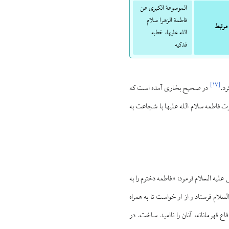
الموسوعة الکبری عن
فاطمة الزهرا سلام
 مرتبط
الله علیها، خطبه
فدکیه
]
۱۷
[
رد.
در صحیح بخاری آمده است که
ت فاطمه سلام الله علیها با شجاعت به
یه السلام فرمود: «فاطمه دخترم را به
لسلام فرستاد و از او خواست تا به همراه
اع قهرمانانه، آنان را ناامید ساخت. در