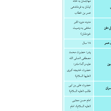
مهاجمان به خانه
ایشان به فرماندهی
عمر بن خطاب
مدینه منوره (قبر
 دفن
مخفی به وصیت
خودشان)
 عمر
۱۸ سال
پدر: حضرت محمد
مصطفی (صلی الله
دین
علیه و آله) مادر:
حضرت خدیجه کبری
(علیها السلام)
حضرت علی بن ابی
ران
طالب (علیه السلام)
امام حسن مجتبی
(علیه السلام)، امام