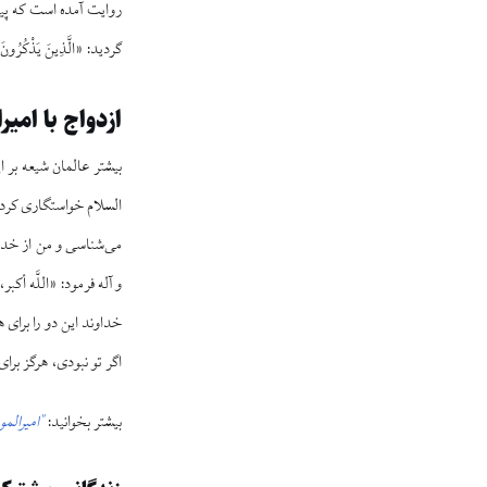
گردید: «الَّذِینَ یَذْکُرُونَ ال
ازدواج با امیر
بیشتر عالمان شیعه بر این باورن
السلام خواستگاری کرد،
می‌شناسی و من از خدا خ
و آله فرمود: «اللَّه أ
خداوند این دو را برای 
اگر تو نبودی، هرگز برا
بیشتر بخوانید:
"امیرالم