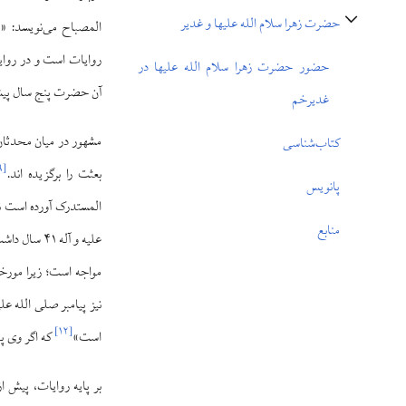
حضرت زهرا سلام الله علیها و غدیر
المصباح می‌نویسد: «ر
تغییر وضعیت زیربخش‌های حضرت زهرا سلام الله علیها و غدیر
روایات است و در روای
حضور حضرت زهرا سلام الله علیها در
آن حضرت پنج سال پیش
غدیرخم
مشهور در میان محدثا
کتاب‌شناسی
۹
[
بعثت را برگزیده اند.
پانویس
منابع
علیه و آله ۴۱ سال داشت به دنیا آمد».
مواجه است؛ زیرا مورخا
نیز پیامبر صلی الله ع
]
۱۲
[
است»
که اگر وی پن
بر پایه روایات، پیش از