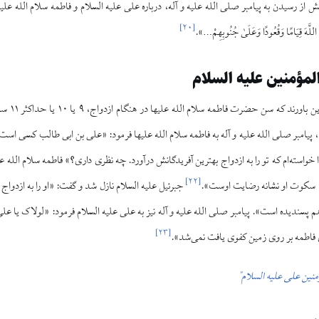
]
۲۰
[
لَّهَ قِیَامًا وَقُعُودًا وَعَلَیٰ جُنُوبِهِمْ…».
المؤمنین علیه السلام
د که سن حضرت فاطمه سلام الله علیها در هنگام ازدواج، ۹ یا ۱۰ یا حداکثر ۱۱ سال بوده است.
 پیامبر صلی الله علیه و آله به فاطمه سلام الله علیها فرمود: «علی بن ابی طالب کسی ا
واسته‌ام که تو را به ازدواج بهترین آفریدگانش درآورد. چه نظری داری؟» فاطمه سلام الله ع
]
۲۲
[
کبر، سکوت او نشانه رضایت اوست».
جبرئیل علیه السلام نازل شد و گفت: «او را به ازدواج
هم پسندیده است». پیامبر صلی الله علیه و آله نیز به علی علیه السلام فرمود: «لولاک یا ع
]
۲۳
[
ی فاطمه بر روی زمین کفوی یافت نمی‌شد».
ومنین علی علیه السلام"