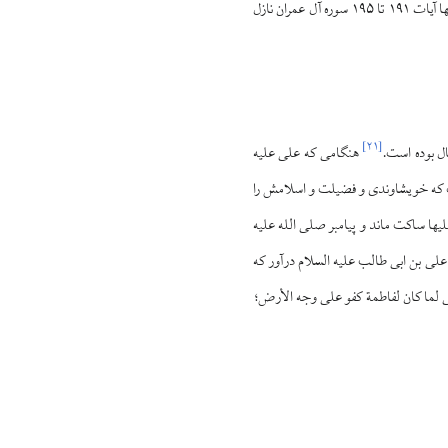
روایت آمده است که پیش از رسیدن به پیامبر صلی الله علیه و آله، درباره علی علیه السلام و فاطمه سلام الله علیها آیات ۱۹۱ تا ۱۹۵ سوره آل عمران نازل
]
۲۱
[
هنگامی که علی علیه
ست که خویشاوندی و فضیلت و اسلامش را
لیها ساکت ماند و پیامبر صلی الله علیه
 علی بن ابی طالب علیه السلام درآور که
لی لما کان لفاطمة کفو علی وجه الأرض؛