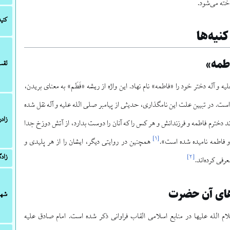
اخته می‌شود.
کنیه
کنیه‌ها
اطمه»
لقب
یه و آله دختر خود را «فاطمه» نام نهاد. این واژه از ریشه «فَطَم» به معنای بریدن،
ست. در تبیین علت این نامگذاری، حدیثی از پیامبر صلی الله علیه و آله نقل شده
زادر
 دخترم فاطمه و فرزندانش و هر کس را که آنان را دوست بدارد، از آتش دوزخ جدا
]
۱
[
و فاطمه نامیده شده است».
همچنین در روایتی دیگر، ایشان را از هر پلیدی و
زادگ
]
۲
[
رفی کرده‌اند.
‌های آن حضرت
شها
 الله علیها در منابع اسلامی القاب فراوانی ذکر شده است. امام صادق علیه