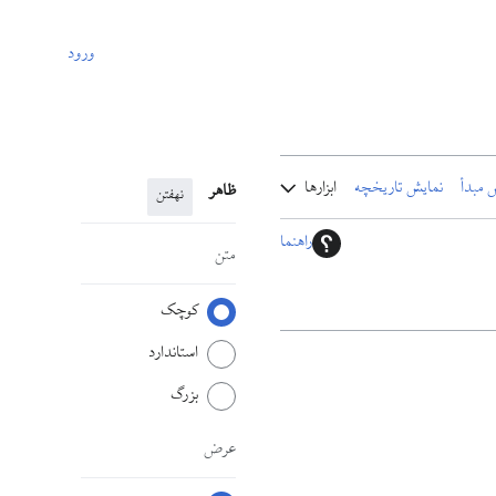
ورود
 مبدأ
نمایش تاریخچه
ابزارها
ظاهر
نهفتن
راهنما
متن
کوچک
استاندارد
بزرگ
عرض