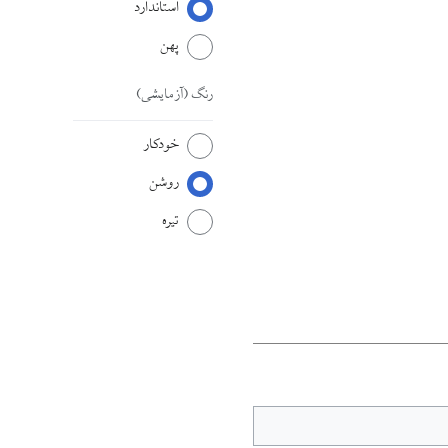
استاندارد
پهن
رنگ
(آزمایشی)
خودکار
روشن
تیره