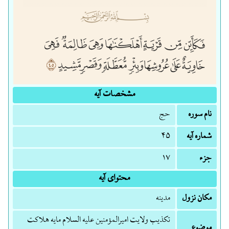
مشخصات آیه
نام سوره
حج
شماره آیه
۴۵
جزء
۱۷
محتوای آیه
مکان نزول
مدینه
تکذیب ولایت امیرالمؤمنین علیه السلام مایه هلاکت
موضوع